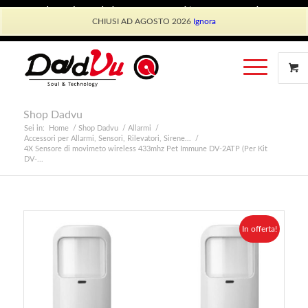
Shop Dadvu
Il mio account
Preferiti
Lavora con Noi
CHIUSI AD AGOSTO 2026
Ignora
Phone: +39 339 530 0804 (lun-ven 9.30/13.30)
Shop Dadvu
Sei in:
Home
/
Shop Dadvu
/
Allarmi
/
Accessori per Allarmi, Sensori, Rilevatori, Sirene...
/
4X Sensore di movimeto wireless 433mhz Pet Immune DV-2ATP (Per Kit
DV-...
In offerta!