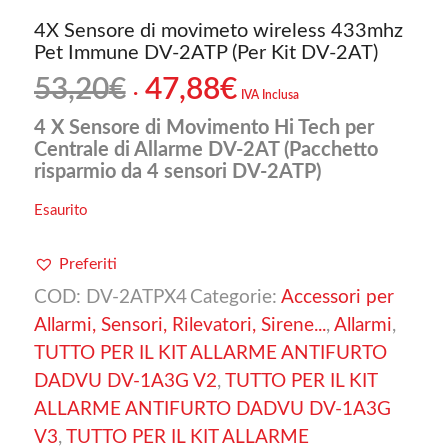
4X Sensore di movimeto wireless 433mhz
Pet Immune DV-2ATP (Per Kit DV-2AT)
Il
Il
53,20
€
47,88
€
IVA Inclusa
prezzo
prezzo
4 X Sensore di Movimento Hi Tech per
originale
attuale
Centrale di Allarme DV-2AT (Pacchetto
era:
è:
risparmio da 4 sensori DV-2ATP)
53,20€.
47,88€.
Esaurito
Preferiti
COD:
DV-2ATPX4
Categorie:
Accessori per
Allarmi, Sensori, Rilevatori, Sirene...
,
Allarmi
,
TUTTO PER IL KIT ALLARME ANTIFURTO
DADVU DV-1A3G V2
,
TUTTO PER IL KIT
ALLARME ANTIFURTO DADVU DV-1A3G
V3
,
TUTTO PER IL KIT ALLARME