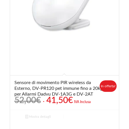
Sensore di movimento PIR wireless da
In offerta!
Esterno, DV-PR120 pet immune fino a 20kg,
per Allarmi Dadvu DV-1A3G e DV-2AT
Il
Il
52,00
€
41,50
€
IVA Inclusa
prezzo
prezzo
originale
attuale
Mostra dettagli
era:
è:
52,00€.
41,50€.