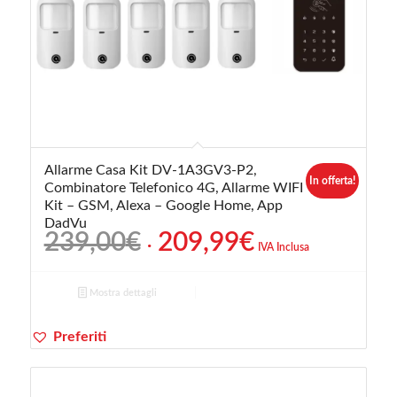
Allarme Casa Kit DV-1A3GV3-P2,
In offerta!
Combinatore Telefonico 4G, Allarme WIFI
Kit – GSM, Alexa – Google Home, App
DadVu
Il
Il
239,00
€
209,99
€
IVA Inclusa
prezzo
prezzo
originale
attuale
Mostra dettagli
era:
è:
239,00€.
209,99€.
Preferiti