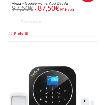
Alexa – Google Home, App DadVu
Il
Il
97,50
€
87,50
€
IVA Inclusa
prezzo
prezzo
originale
attuale
Mostra dettagli
era:
è:
97,50€.
87,50€.
Preferiti