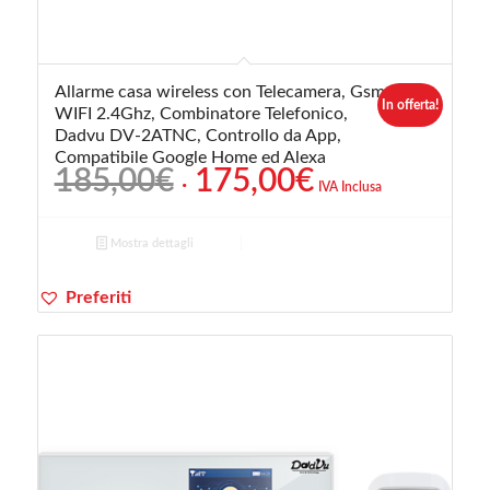
Allarme casa wireless con Telecamera, Gsm,
In offerta!
WIFI 2.4Ghz, Combinatore Telefonico,
Dadvu DV-2ATNC, Controllo da App,
Compatibile Google Home ed Alexa
Il
Il
185,00
€
175,00
€
IVA Inclusa
prezzo
prezzo
originale
attuale
Mostra dettagli
era:
è:
185,00€.
175,00€.
Preferiti