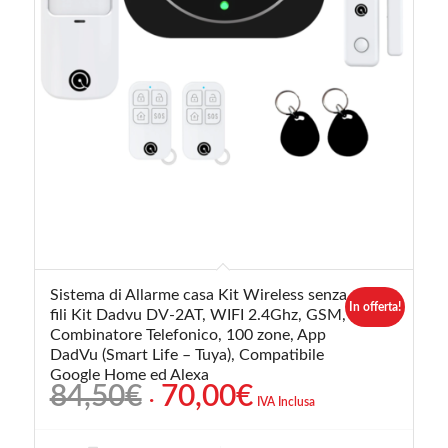
5.00
Sistema di Allarme casa Kit Wireless senza
In offerta!
fili Kit Dadvu DV-2AT, WIFI 2.4Ghz, GSM,
Combinatore Telefonico, 100 zone, App
DadVu (Smart Life – Tuya), Compatibile
Google Home ed Alexa
Il
Il
84,50
€
70,00
€
IVA Inclusa
prezzo
prezzo
originale
attuale