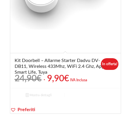
Kit Doorbell – Allarme Starter Dadvu DV-
In offerta!
DB11, Wireless 433Mhz, WiFi 2.4 Ghz, App
Smart Life, Tuya
Il
Il
24,90
€
9,90
€
IVA Inclusa
prezzo
prezzo
originale
attuale
Mostra dettagli
era:
è:
24,90€.
9,90€.
Preferiti