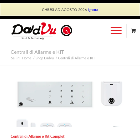
Shop Dadvu
Il mio account
Preferiti
Lavora con Noi
CHIUSI AD AGOSTO 2026
Ignora
Phone: +39 339 530 0804 (lun-ven 9.30/13.30)
Centrali di Allarme e KIT
Sei in:
Home
/
Shop Dadvu
/
Centrali di Allarme e KIT
Centrali di Allarme e Kit Completi