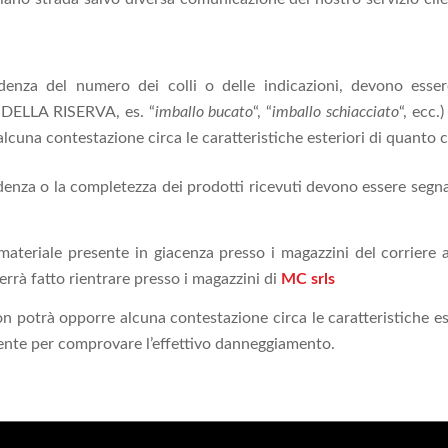
ondenza del numero dei colli o delle indicazioni, devono es
ELLA RISERVA, es. “
imballo bucato
“, “
imballo schiacciato
“, ecc.
lcuna contestazione circa le caratteristiche esteriori di quanto
ondenza o la completezza dei prodotti ricevuti devono essere segn
 materiale presente in giacenza presso i magazzini del corriere a
verrà fatto rientrare presso i magazzini di
MC srls
non potrà opporre alcuna contestazione circa le caratteristiche 
iente per comprovare l’effettivo danneggiamento.