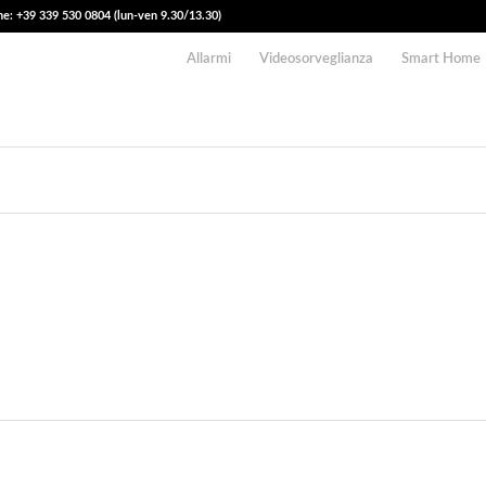
e: +39 339 530 0804 (lun-ven 9.30/13.30)
Allarmi
Videosorveglianza
Smart Home