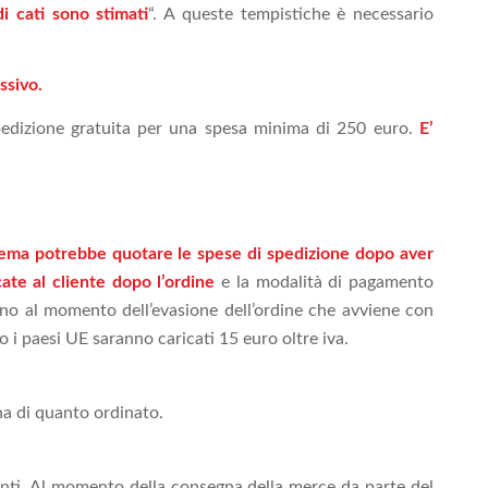
i cati sono stimati
“. A queste tempistiche è necessario
ssivo.
 spedizione gratuita per una spesa minima di 250 euro.
E’
sistema potrebbe quotare le spese di spedizione dopo aver
cate al cliente dopo l’ordine
e la modalità di pagamento
 fino al momento dell’evasione dell’ordine che avviene con
o i paesi UE saranno caricati 15 euro oltre iva.
gna di quanto ordinato.
enti. Al momento della consegna della merce da parte del