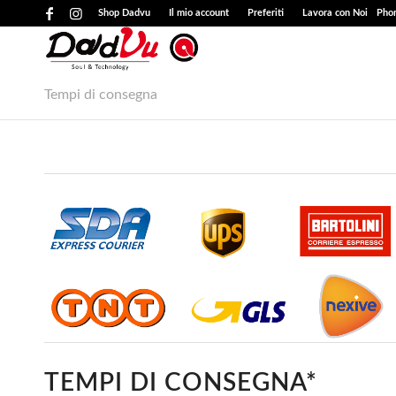
Shop Dadvu
Il mio account
Preferiti
Lavora con Noi
Phon
Tempi di consegna
TEMPI DI CONSEGNA*