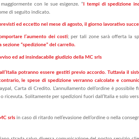
ia maggiormente con le sue esigenze. “
I tempi di spedizione ind
ome di seguito indicato.
mprevisti ed eccetto nel mese di agosto, il giorno lavorativo succe
omportare l’aumento dei costi
; per tali zone sarà offerta la
a sezione “spedizione” del carrello.
vviso ed ad insindacabile giudizio della MC srls
dall’Italia potranno essere gestiti previo accordo. Tuttavia il 
so contrario, le spese di spedizione verranno calcolate e comuni
Paypal, Carta di Credito. L’annullamento dell’ordine è possibile
 ricevuta. Solitamente per spedizioni fuori dall’Italia e solo vers
MC srls
in caso di ritardo nell’evasione dell’ordine o nella conse
iano strada salvo diversa comunicazione del nostro servizio cli