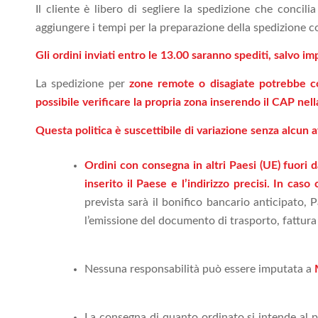
Il cliente è libero di segliere la spedizione che concil
aggiungere i tempi per la preparazione della spedizione c
Gli ordini inviati entro le 13.00 saranno spediti, salvo i
La spedizione per
zone remote o disagiate potrebbe c
possibile verificare la propria zona inserendo il CAP nell
Questa politica è suscettibile di variazione senza alcun a
Ordini con consegna in altri Paesi (UE) fuori 
inserito il Paese e l’indirizzo precisi. In ca
prevista sarà il bonifico bancario anticipato, 
l’emissione del documento di trasporto, fattura o
Nessuna responsabilità può essere imputata a
La consegna di quanto ordinato si intende al p