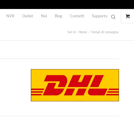
NVR
Outlet
Noi
Blog
Contatti
Supporto
Sei in:
Home
/
Tempi di consegna