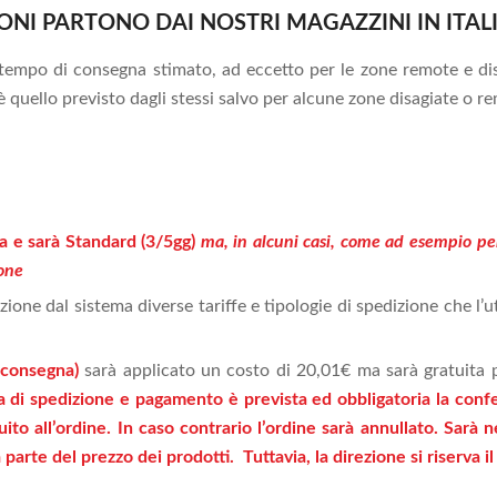
IONI PARTONO DAI NOSTRI MAGAZZINI IN ITAL
 Il tempo di consegna stimato, ad eccetto per le zone remote e di
quello previsto dagli stessi salvo per alcune zone disagiate o r
a e sarà Standard (3/5gg)
ma, in alcuni casi, come ad esempio per
ione
ione dal sistema diverse tariffe e tipologie di spedizione che l’u
 consegna)
sarà applicato un costo di 20,01€ ma sarà gratuita p
 di spedizione e pagamento è prevista ed obbligatoria la conferm
to all’ordine. In caso contrario l’ordine sarà annullato. Sarà n
na parte del prezzo dei prodotti. Tuttavia, la direzione si riserva il