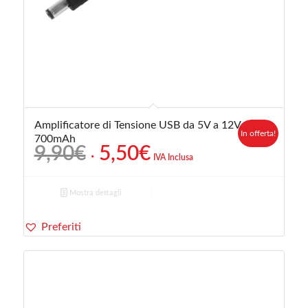
Amplificatore di Tensione USB da 5V a 12V
In offerta!
700mAh
Il
Il
9,90
€
5,50
€
IVA Inclusa
prezzo
prezzo
originale
attuale
Mostra dettagli
era:
è:
9,90€.
5,50€.
Preferiti