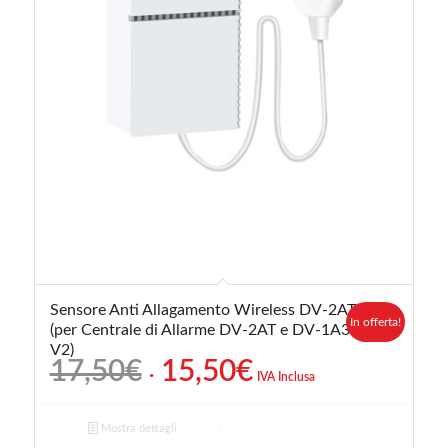
Sensore Anti Allagamento Wireless DV-2ATL
In offerta!
(per Centrale di Allarme DV-2AT e DV-1A3G
V2)
Il
Il
17,50
€
15,50
€
IVA Inclusa
prezzo
prezzo
originale
attuale
Mostra dettagli
era:
è: