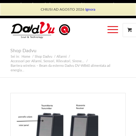
Shop Dadvu
Il mio account
Preferiti
Lavora con Noi
CHIUSI AD AGOSTO 2026
Ignora
Phone: +39 339 530 0804 (lun-ven 9.30/13.30)
Shop Dadvu
Sei in:
Home
/
Shop Dadvu
/
Allarmi
/
Accessori per Allarmi, Sensori, Rilevatori, Sirene...
/
Barriera wireless – Beam da esterno Dadvu DV-WB60 alimentata ad
energia...