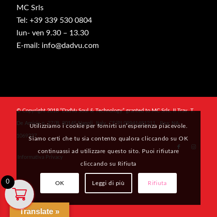
MC Srls
Tel: +39 339 530 0804
lun- ven 9.30 – 13.30
E-mail: info@dadvu.com
© Copyright 2018 “DadVu Soul & Technology” granted to MC Srls, II Trav. T.
De Amicis n. 27/B, 80145 Napoli, Italy, CF/PI 09941481211 , Rea: NA-
Utilizziamo i cookie per fornirti un’esperienza piacevole.
1069327
Siamo certi che tu sia contento qualora cliccando su OK
continuassi ad utilizzare questo sito. Puoi rifiutare
Informativa Privacy
cliccando su Rifiuta
0
OK
Leggi di più
Rifiuta
Translate »