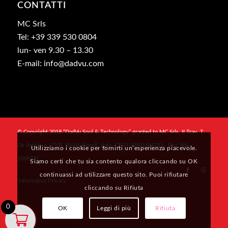
CONTATTI
MC Srls
Tel: +39 339 530 0804
lun- ven 9.30 – 13.30
E-mail: info@dadvu.com
© Copyright 2018 “DadVu Soul & Technology” granted to MC Srls, II Trav. T.
De Amicis n. 27/B, 80145 Napoli, Italy, CF/PI 09941481211 , Rea: NA-
Utilizziamo i cookie per fornirti un’esperienza piacevole.
1069327
Siamo certi che tu sia contento qualora cliccando su OK
continuassi ad utilizzare questo sito. Puoi rifiutare
Informativa Privacy
cliccando su Rifiuta
0
OK
Leggi di più
Rifiuta