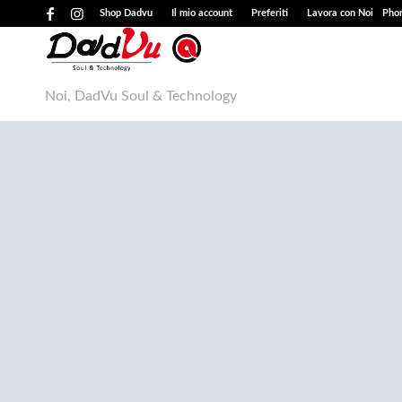
Shop Dadvu
Il mio account
Preferiti
Lavora con Noi
Phon
Noi, DadVu Soul & Technology