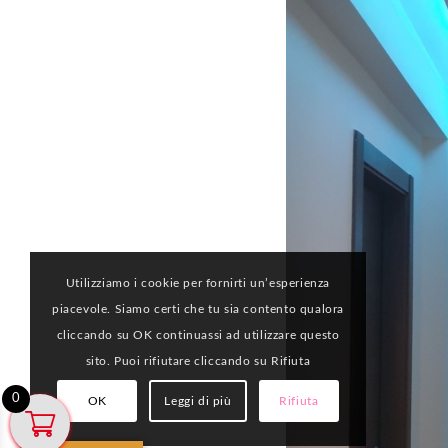
Utilizziamo i cookie per fornirti un’esperienza
piacevole. Siamo certi che tu sia contento qualora
cliccando su OK continuassi ad utilizzare questo
sito. Puoi rifiutare cliccando su Rifiuta
0
OK
Leggi di più
Rifiuta