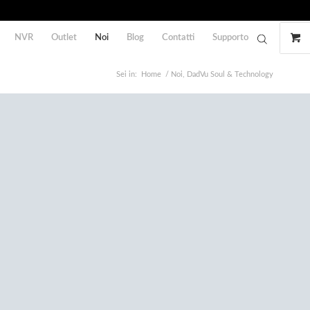
NVR
Outlet
Noi
Blog
Contatti
Supporto
Sei in:
Home
/
Noi, DadVu Soul & Technology