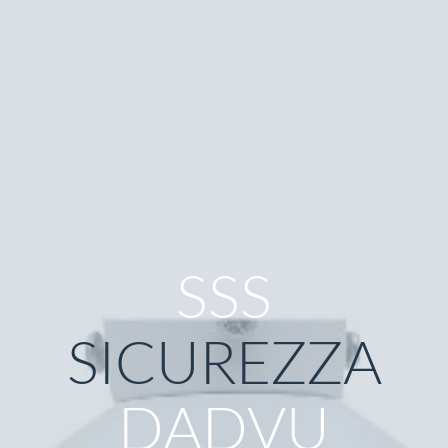
SSS
SICUREZZA
DADVU