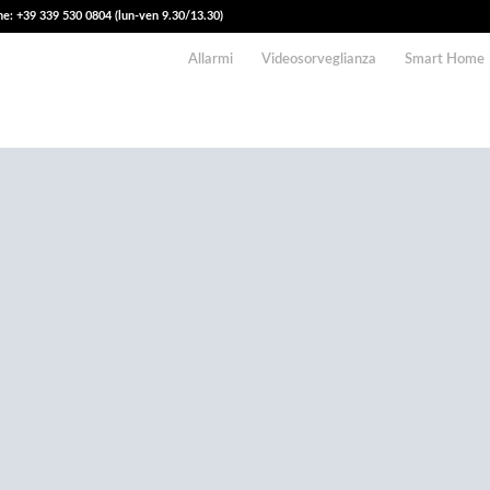
e: +39 339 530 0804 (lun-ven 9.30/13.30)
Allarmi
Videosorveglianza
Smart Home