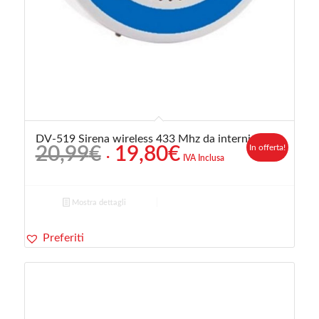
DV-519 Sirena wireless 433 Mhz da interni
Il
Il
In offerta!
20,99
€
19,80
€
IVA Inclusa
prezzo
prezzo
originale
attuale
era:
è:
Mostra dettagli
20,99€.
19,80€.
Preferiti