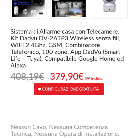
Sistema di Allarme casa con Telecamere,
Kit Dadvu DV-2ATP3 Wireless senza fili,
WIFI 2.4Ghz, GSM, Combinatore
Telefonico, 100 zone, App DadVu (Smart
Life – Tuya), Compatibile Google Home ed
Alexa
Il
Il
408,19
€
379,90
€
IVA Inclusa
prezzo
prezzo
originale
attuale
CONFIGURAZIONE GRATUITA
era:
è:
408,19€.
379,90€.
Nessun Cavo, Nessuna Competenza
Tecnica, Nessuna Opera di Installazione.