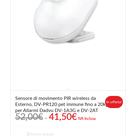
Sensore di movimento PIR wireless da
In offerta!
Esterno, DV-PR120 pet immune fino a 20kg,
per Allarmi Dadvu DV-1A3G e DV-2AT
Il
Il
52,00
€
41,50
€
IVA Inclusa
prezzo
prezzo
originale
attuale
Mostra dettagli