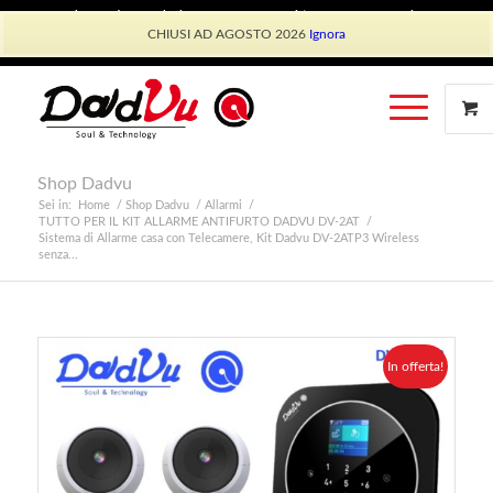
Shop Dadvu
Il mio account
Preferiti
Lavora con Noi
CHIUSI AD AGOSTO 2026
Ignora
Phone: +39 339 530 0804 (lun-ven 9.30/13.30)
Shop Dadvu
Sei in:
Home
/
Shop Dadvu
/
Allarmi
/
TUTTO PER IL KIT ALLARME ANTIFURTO DADVU DV-2AT
/
Sistema di Allarme casa con Telecamere, Kit Dadvu DV-2ATP3 Wireless
senza...
In offerta!