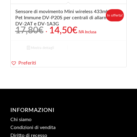
Sensore di movimento Mini wireless 433mhz
In offerta!
Pet Immune DV-P20S per centrali di allarme
DV-2AT e DV-1A3G
Il
Il
17,80
€
14,50
€
IVA Inclusa
prezzo
prezzo
originale
attuale
Mostra dettagli
era:
è:
17,80€.
14,50€.
Preferiti
INFORMAZIONI
Chi siamo
Condizioni di vendita
Diritto di recesso