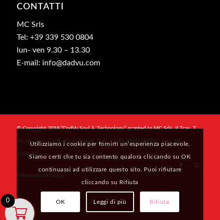
CONTATTI
MC Srls
Tel: +39 339 530 0804
lun- ven 9.30 – 13.30
E-mail: info@dadvu.com
© Copyright 2018 “DadVu Soul & Technology” granted to MC Srls, II Trav. T.
De Amicis n. 27/B, 80145 Napoli, Italy, CF/PI 09941481211 , Rea: NA-
Utilizziamo i cookie per fornirti un’esperienza piacevole.
1069327
Siamo certi che tu sia contento qualora cliccando su OK
continuassi ad utilizzare questo sito. Puoi rifiutare
Informativa Privacy
cliccando su Rifiuta
0
OK
Leggi di più
Rifiuta