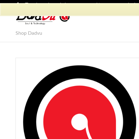
Shop Dadvu
Il mio account
Preferiti
Lavora con Noi
Phon
Shop Dadvu