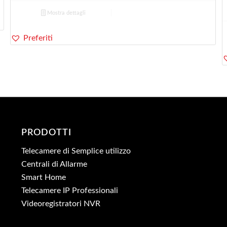
originale
attuale
Mostra dettagli
era:
è:
52,00€.
41,50€.
Preferiti
PRODOTTI
Telecamere di Semplice utilizzo
Centrali di Allarme
Smart Home
Telecamere IP Professionali
Videoregistratori NVR