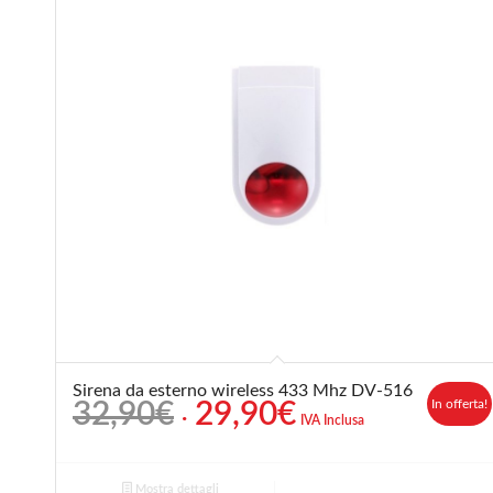
Sirena da esterno wireless 433 Mhz DV-516
Il
Il
In offerta!
32,90
€
29,90
€
IVA Inclusa
prezzo
prezzo
originale
attuale
era:
è:
Mostra dettagli