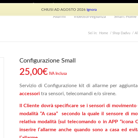
e: +39 339 530 0804 (lun-ven 9.30/13.30)
CHIUSI AD AGOSTO 2026
Ignora
Allarmi
Videosorveglianza
Smart Home
Sei in:
Home
/
Shop Dadvu
/
Al
Configurazione Small
25,00
€
IVA Inclusa
Servizio di Configurazione kit di allarme per aggiunta
accessori
tra sensori, telecomandi e/o sirene.
Il Cliente dovrà specificare se i sensori di movimento 
modalità “A casa” secondo la quale il sensore di mov
relativa modalità (sul telecomando o in APP “icona C
inserire l’allarme anche quando sono a casa ed evita
l’allarme