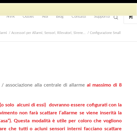
NVR
Outlet
Noi
Blog
Contatti
Supporto
larmi
/
Accessori per Allarmi, Sensori, Rilevatori, Sirene...
/
Configurazione Small
 / associazione alla centrale di allarme
al massimo di 8
(o solo alcuni di essi) dovranno essere cofigurati con la
imento non farà scattare l’allarme se viene inserità la
asa”). Questa modalità è utile per coloro che vogliono
re che tutti o acluni sensori interni facciano scattare