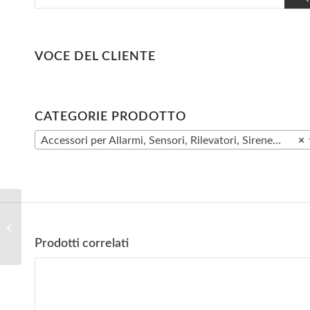
VOCE DEL CLIENTE
CATEGORIE PRODOTTO
Accessori per Allarmi, Sensori, Rilevatori, Sirene…
×
2 x Spina intelligente,
Presa Wifi DV-
PW801E-2p con
Prodotti correlati
comandi vocali per
Amazon...