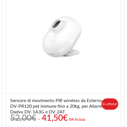
Sensore di movimento PIR wireless da Esterno,
In offerta!
DV-PR120 pet immune fino a 20kg, per Allarmi
Dadvu DV-1A3G e DV-2AT
Il
Il
52,00
€
41,50
€
IVA Inclusa
prezzo
prezzo