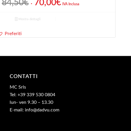
Il
Il
84,50
€
70,00
€
IVA Inclusa
prezzo
prezzo
originale
attuale
Mostra dettagli
era:
è:
84,50€.
70,00€.
Preferiti
CONTATTI
MC Srls
Tel: +39 339 530 0804
lun- ven 9.30 – 13.30
E-mail: info@dadvu.com