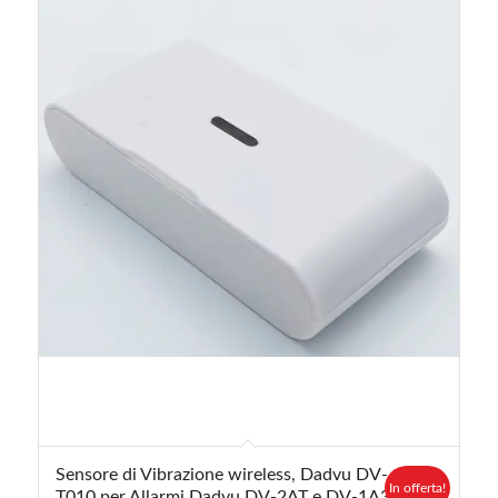
Sensore di Vibrazione wireless, Dadvu DV-
In offerta!
T010 per Allarmi Dadvu DV-2AT e DV-1A3G