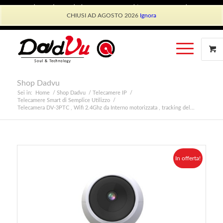
Shop Dadvu
Il mio account
Preferiti
Lavora con Noi
CHIUSI AD AGOSTO 2026
Ignora
Phone: +39 339 530 0804 (lun-ven 9.30/13.30)
Shop Dadvu
Sei in:
Home
/
Shop Dadvu
/
Telecamere IP
/
Telecamere Smart di Semplice Utilizzo
/
Telecamera DV-3PTC , Wifi 2.4Ghz da Interno motorizzata , tracking del...
In offerta!