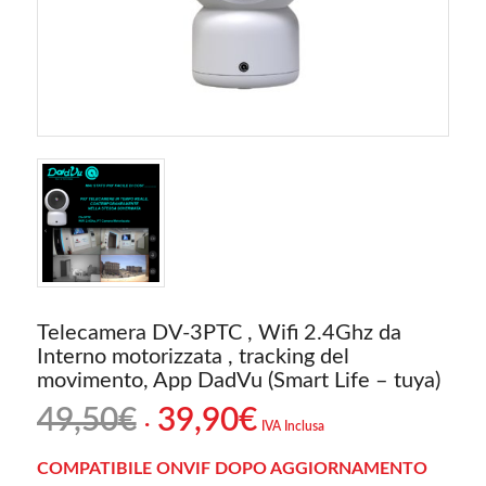
Telecamera DV-3PTC , Wifi 2.4Ghz da
Interno motorizzata , tracking del
movimento, App DadVu (Smart Life – tuya)
Il
Il
49,50
€
39,90
€
IVA Inclusa
prezzo
prezzo
originale
attuale
COMPATIBILE ONVIF DOPO AGGIORNAMENTO