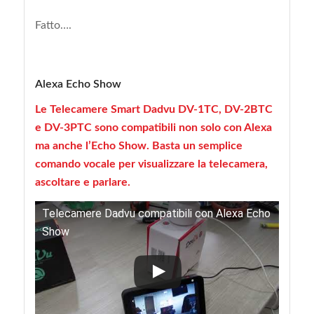
Fatto….
Alexa Echo Show
Le Telecamere Smart Dadvu DV-1TC, DV-2BTC
e DV-3PTC sono compatibili non solo con Alexa
ma anche l’Echo Show. Basta un semplice
comando vocale per visualizzare la telecamera,
ascoltare e parlare.
Telecamere Dadvu compatibili con Alexa Echo
Show