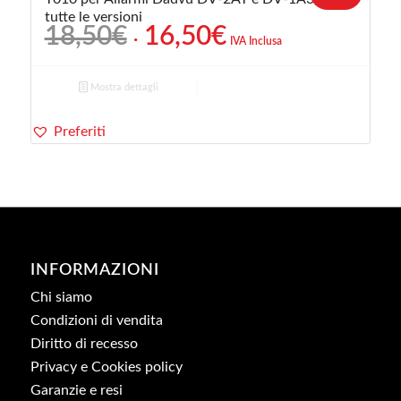
tutte le versioni
Il
Il
18,50
€
16,50
€
IVA Inclusa
prezzo
prezzo
originale
attuale
Mostra dettagli
era:
è:
18,50€.
16,50€.
Preferiti
INFORMAZIONI
Chi siamo
Condizioni di vendita
Diritto di recesso
Privacy e Cookies policy
Garanzie e resi