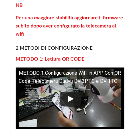
NB
Per una maggiore stabilità aggiornare il firmware
subito dopo aver configurato la telecamera al
wifi
2 METODI DI CONFIGURAZIONE
METODO 1: Lettura QR CODE
METODO 1 Configurazione WiFi in APP Con QR
Code Telecamera Dadvu DV 3PTC e DV 1TC