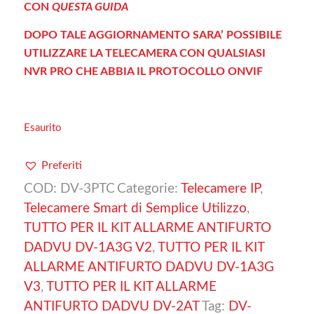
era:
è:
CON
QUESTA GUIDA
49,50€.
39,90€.
DOPO TALE AGGIORNAMENTO SARA’ POSSIBILE
UTILIZZARE LA TELECAMERA CON QUALSIASI
NVR PRO CHE ABBIA IL PROTOCOLLO ONVIF
Esaurito
Preferiti
COD:
DV-3PTC
Categorie:
Telecamere IP
,
Telecamere Smart di Semplice Utilizzo
,
TUTTO PER IL KIT ALLARME ANTIFURTO
DADVU DV-1A3G V2
,
TUTTO PER IL KIT
ALLARME ANTIFURTO DADVU DV-1A3G
V3
,
TUTTO PER IL KIT ALLARME
ANTIFURTO DADVU DV-2AT
Tag:
DV-