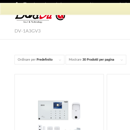
Shop Dadvu
Il mio account
Preferiti
Lavora con Noi
Phon
DV-1A3GV3
Ordinare per
Predefinito
Mostrare
30 Prodotti per pagina