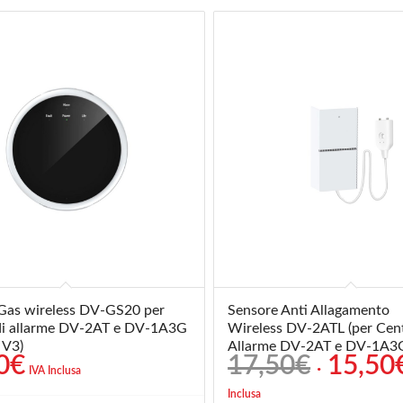
Gas wireless DV-GS20 per
Sensore Anti Allagamento
 di allarme DV-2AT e DV-1A3G
Wireless DV-2ATL (per Cent
 V3)
Allarme DV-2AT e DV-1A3
Il
0
€
17,50
€
15,50
IVA Inclusa
prezzo
Inclusa