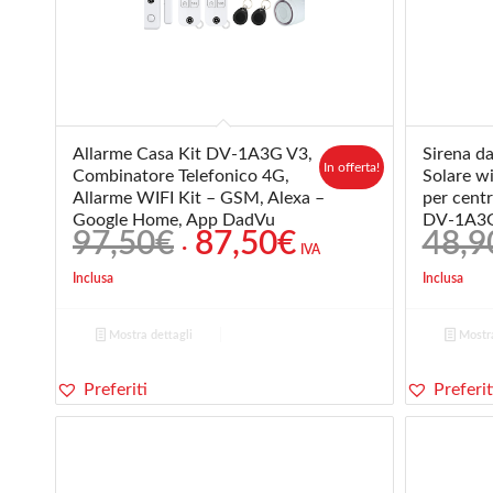
5.00
Allarme Casa Kit DV-1A3G V3,
Sirena d
In offerta!
Combinatore Telefonico 4G,
Solare w
Allarme WIFI Kit – GSM, Alexa –
per centr
Google Home, App DadVu
DV-1A3
Il
Il
97,50
€
87,50
€
48,9
IVA
prezzo
prezzo
Inclusa
Inclusa
originale
attuale
era:
è:
Mostra dettagli
Mostra
97,50€.
87,50€.
Preferiti
Preferit