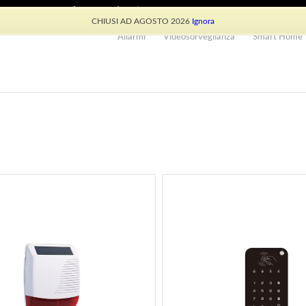
e: +39 339 530 0804 (lun-ven 9.30/13.30)
CHIUSI AD AGOSTO 2026
Ignora
Allarmi
Videosorveglianza
Smart Home