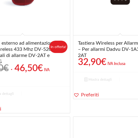
a esterno ad alimentazione
Tastiera Wireless per Alla
In offerta!
ireless 433 Mhz DV-520
– Per allarmi Dadvu DV-1A
ali di allarme DV-2AT e
2AT
32,90
€
G
IVA Inclusa
Il
Il
0
€
46,50
€
IVA
prezzo
prezzo
Mostra dettagli
originale
attuale
era:
è:
 dettagli
Preferiti
48,90€.
46,50€.
i