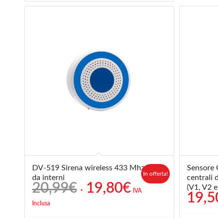
DV-519 Sirena wireless 433 Mhz
Sensore 
In offerta!
da interni
centrali
Il
Il
20,99
€
19,80
€
(V1, V2 e
IVA
19,5
prezzo
prezzo
Inclusa
originale
attuale