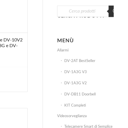
CERCA PRODOTTI
rme DV-10V2
MENÙ
3G e DV-
Allarmi
DV-2AT BestSeller
DV-1A3G V3
DV-1A3G V2
DV-DB11 Doorbell
KIT Completi
Videosorveglianza
Telecamere Smart di Semplice