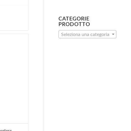
le
attuale
è:
15,50€.
CATEGORIE
PRODOTTO
Seleziona una categoria
reless