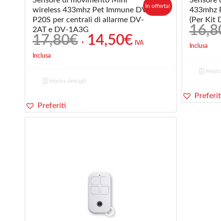
In offerta!
wireless 433mhz Pet Immune DV-
433mhz 
P20S per centrali di allarme DV-
(Per Kit
16,8
2AT e DV-1A3G
Il
Il
17,80
€
14,50
€
IVA
Inclusa
prezzo
prezzo
Inclusa
originale
attuale
era:
è:
Mostra
Mostra dettagli
17,80€.
14,50€.
Preferit
Preferiti