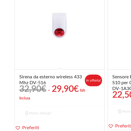
Sirena da esterno wireless 433
Sensore 
In offerta!
Mhz DV-516
S10 per 
Il
Il
32,90
€
29,90
€
DV-1A3
IVA
22,5
prezzo
prezzo
Inclusa
originale
attuale
era:
è:
Mostra
Mostra dettagli
32,90€.
29,90€.
Preferit
Preferiti