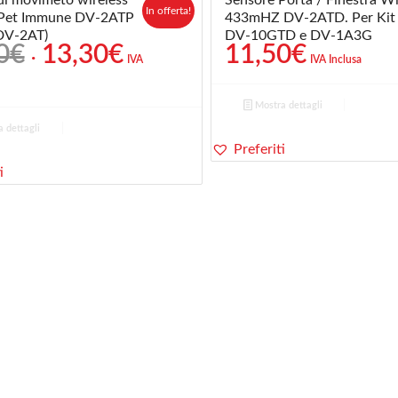
In offerta!
Pet Immune DV-2ATP
433mHZ DV-2ATD. Per Kit
 DV-2AT)
DV-10GTD e DV-1A3G
Il
Il
0
€
13,30
€
11,50
€
IVA
IVA Inclusa
prezzo
prezzo
originale
attuale
Mostra dettagli
era:
è:
 dettagli
16,80€.
13,30€.
Preferiti
i