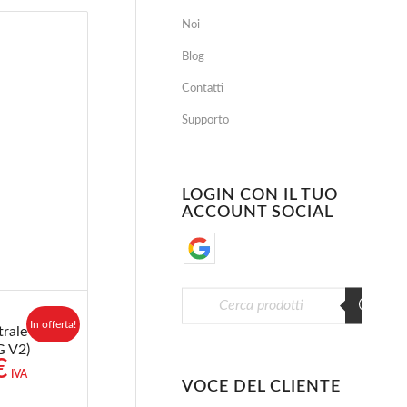
Noi
Blog
Contatti
Supporto
LOGIN CON IL TUO
ACCOUNT SOCIAL
In offerta!
rale di
G V2)
Il
€
IVA
prezzo
VOCE DEL CLIENTE