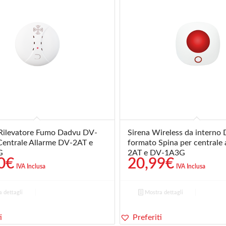
Rilevatore Fumo Dadvu DV-
Sirena Wireless da intern
Centrale Allarme DV-2AT e
formato Spina per centrale
G
2AT e DV-1A3G
0
€
20,99
€
IVA Inclusa
IVA Inclusa
 dettagli
Mostra dettagli
i
Preferiti