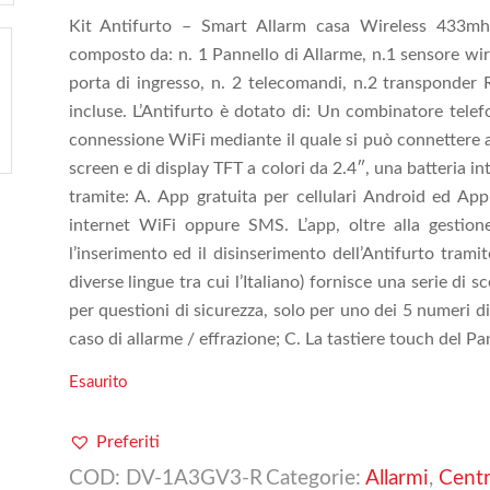
Kit Antifurto – Smart Allarm casa Wireless 433mhz
composto da: n. 1 Pannello di Allarme, n.1 sensore wir
porta di ingresso, n. 2 telecomandi, n.2 transponder Rf
incluse. L’Antifurto è dotato di: Un combinatore tele
connessione WiFi mediante il quale si può connettere 
screen e di display TFT a colori da 2.4″, una batteria in
tramite: A. App gratuita per cellulari Android ed App
internet WiFi oppure SMS. L’app, oltre alla gestio
l’inserimento ed il disinserimento dell’Antifurto tramite
diverse lingue tra cui l’Italiano) fornisce una serie di sc
per questioni di sicurezza, solo per uno dei 5 numeri di
caso di allarme / effrazione; C. La tastiere touch del Pa
Esaurito
Preferiti
COD:
DV-1A3GV3-R
Categorie:
Allarmi
,
Centr