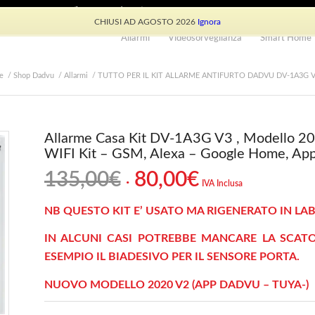
e: +39 339 530 0804 (lun-ven 9.30/13.30)
CHIUSI AD AGOSTO 2026
Ignora
Allarmi
Videosorveglianza
Smart Home
e
/
Shop Dadvu
/
Allarmi
/
TUTTO PER IL KIT ALLARME ANTIFURTO DADVU DV-1A3G 
Allarme Casa Kit DV-1A3G V3 , Modello 202
WIFI Kit – GSM, Alexa – Google Home, Ap
Il
Il
135,00
€
80,00
€
IVA Inclusa
prezzo
prezzo
originale
attuale
NB QUESTO KIT E’ USATO MA RIGENERATO IN LA
era:
è:
IN ALCUNI CASI POTREBBE MANCARE LA SCAT
135,00€.
80,00€.
ESEMPIO IL BIADESIVO PER IL SENSORE PORTA.
NUOVO MODELLO 2020 V2 (APP DADVU – TUYA-)