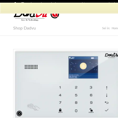
Shop Dadvu
Il mio account
Preferiti
Lavora con Noi
Phon
Shop Dadvu
Sei in:
Hom