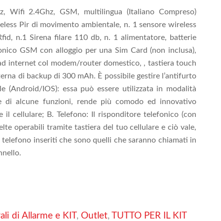
, Wifi 2.4Ghz, GSM, multilingua (Italiano Compreso)
eless Pir di movimento ambientale, n. 1 sensore wireless
id, n.1 Sirena filare 110 db, n. 1 alimentatore, batterie
fonico GSM con alloggio per una Sim Card (non inclusa),
ad internet col modem/router domestico, , tastiera touch
terna di backup di 300 mAh. È possibile gestire l’antifurto
le (Android/IOS): essa può essere utilizzata in modalità
ne di alcune funzioni, rende più comodo ed innovativo
 il cellulare; B. Telefono: Il risponditore telefonico (con
elte operabili tramite tastiera del tuo cellulare e ciò vale,
 telefono inseriti che sono quelli che saranno chiamati in
nnello.
ali di Allarme e KIT
,
Outlet
,
TUTTO PER IL KIT