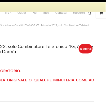
NVR
Outlet
Noi
Blog
Contatti
Supporto
V3
/
Allarme Casa Kit DV-1A3G V3 , Modello 2022, solo Combinatore Telefonico...
2, solo Combinatore Telefonico 4G, Allarme
In offerta!
p DadVu
BORATORIO.
OLA ORIGINALE O QUALCHE MINUTERIA COME AD