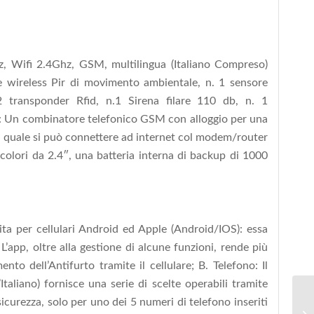
, Wifi 2.4Ghz, GSM, multilingua (Italiano Compreso)
e wireless Pir di movimento ambientale, n. 1 sensore
2 transponder Rfid, n.1 Sirena filare 110 db, n. 1
 di: Un combinatore telefonico GSM con alloggio per una
l quale si può connettere ad internet col modem/router
colori da 2.4″, una batteria interna di backup di 1000
ta per cellulari Android ed Apple (Android/IOS): essa
’app, oltre alla gestione di alcune funzioni, rende più
to dell’Antifurto tramite il cellulare; B. Telefono: Il
Italiano) fornisce una serie di scelte operabili tramite
 sicurezza, solo per uno dei 5 numeri di telefono inseriti