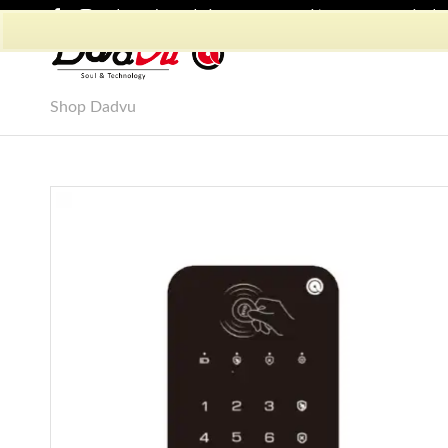
Shop Dadvu
Il mio account
Preferiti
Lavora con Noi
Phon
Shop Dadvu