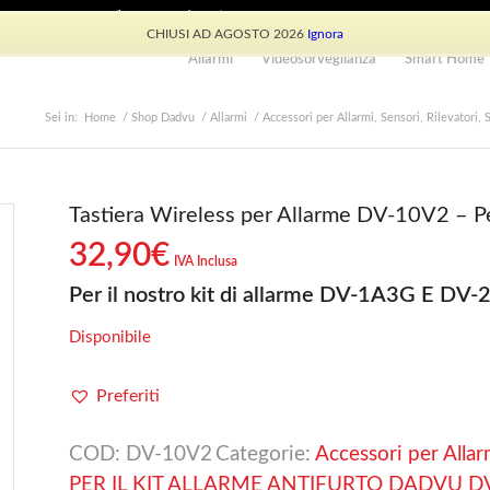
e: +39 339 530 0804 (lun-ven 9.30/13.30)
CHIUSI AD AGOSTO 2026
Ignora
Allarmi
Videosorveglianza
Smart Home
Sei in:
Home
/
Shop Dadvu
/
Allarmi
/
Accessori per Allarmi, Sensori, Rilevatori, S
Tastiera Wireless per Allarme DV-10V2 – 
32,90
€
IVA Inclusa
Per il nostro kit di allarme DV-1A3G E DV-
Disponibile
Preferiti
COD:
DV-10V2
Categorie:
Accessori per Allarm
PER IL KIT ALLARME ANTIFURTO DADVU D