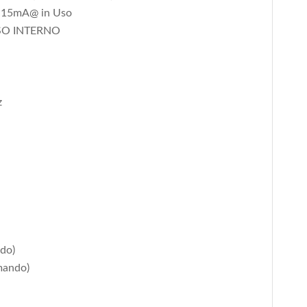
 <15mA@ in Uso
USO INTERNO
z
do)
mando)