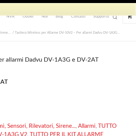
NVR
Outlet
Noi
Blog
Contatti
Supporto
irene...
/
Tastiera Wireless per Allarme DV-10V2 – Per allarmi Dadvu DV-1A3G...
Per allarmi Dadvu DV-1A3G e DV-2AT
2AT
i, Sensori, Rilevatori, Sirene...
,
Allarmi
,
TUTTO
V-1A3G V2
,
TUTTO PER IL KIT ALLARME