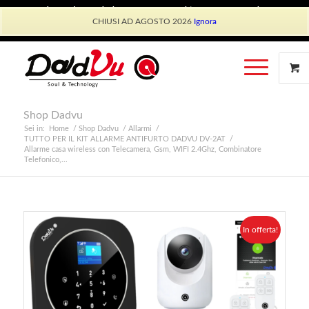
Shop Dadvu
Il mio account
Preferiti
Lavora con Noi
CHIUSI AD AGOSTO 2026
Ignora
Phone: +39 339 530 0804 (lun-ven 9.30/13.30)
Shop Dadvu
Sei in:
Home
/
Shop Dadvu
/
Allarmi
/
TUTTO PER IL KIT ALLARME ANTIFURTO DADVU DV-2AT
/
Allarme casa wireless con Telecamera, Gsm, WIFI 2.4Ghz, Combinatore
Telefonico,...
In offerta!