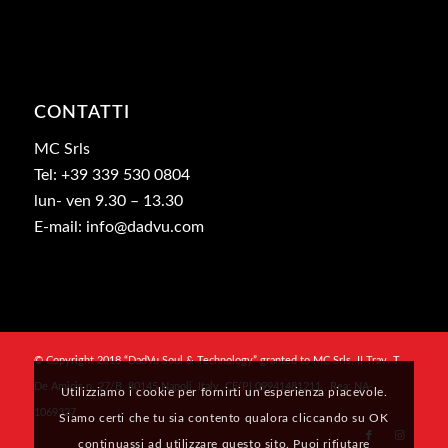
CONTATTI
MC Srls
Tel: +39 339 530 0804
lun- ven 9.30 – 13.30
E-mail: info@dadvu.com
© Copyright 2018 “DadVu Soul & Technology” granted to MC Srls, II Trav. T.
De Amicis n. 27/B, 80145 Napoli, Italy, CF/PI 09941481211 , Rea: NA-
Utilizziamo i cookie per fornirti un’esperienza piacevole.
1069327
Siamo certi che tu sia contento qualora cliccando su OK
continuassi ad utilizzare questo sito. Puoi rifiutare