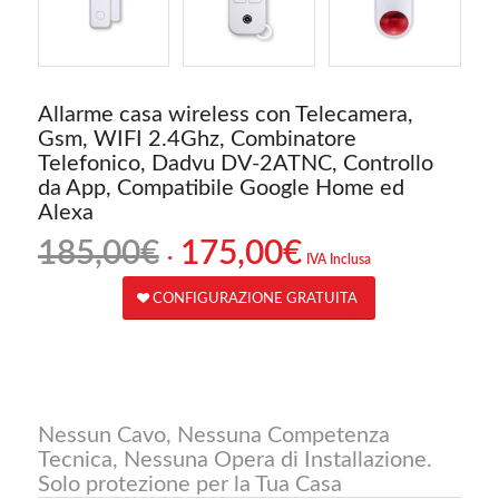
Allarme casa wireless con Telecamera,
Gsm, WIFI 2.4Ghz, Combinatore
Telefonico, Dadvu DV-2ATNC, Controllo
da App, Compatibile Google Home ed
Alexa
Il
Il
185,00
€
175,00
€
IVA Inclusa
prezzo
prezzo
originale
attuale
CONFIGURAZIONE GRATUITA
era:
è:
185,00€.
175,00€.
Nessun Cavo, Nessuna Competenza
Tecnica, Nessuna Opera di Installazione.
Solo protezione per la Tua Casa