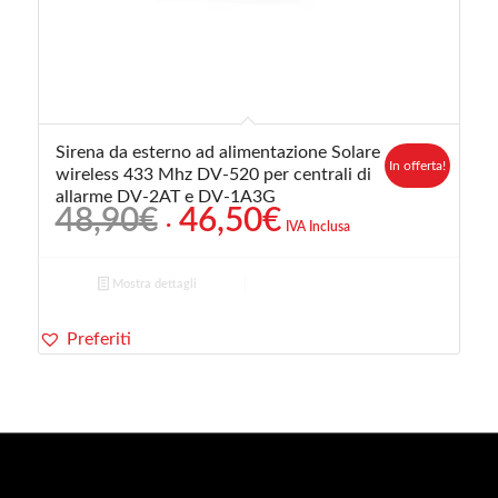
Sirena da esterno ad alimentazione Solare
In offerta!
wireless 433 Mhz DV-520 per centrali di
allarme DV-2AT e DV-1A3G
Il
Il
48,90
€
46,50
€
IVA Inclusa
prezzo
prezzo
originale
attuale
Mostra dettagli
era:
è:
48,90€.
46,50€.
Preferiti