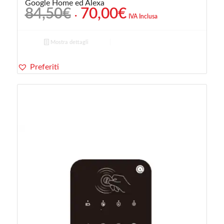
Google Home ed Alexa
Il
Il
84,50
€
70,00
€
IVA Inclusa
prezzo
prezzo
originale
attuale
Mostra dettagli
era:
è:
84,50€.
70,00€.
Preferiti