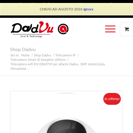
Shop Dadvu
Il mio account
Preferiti
Lavora con Noi
CHIUSI AD AGOSTO 2026
Ignora
Phone: +39 339 530 0804 (lun-ven 9.30/13.30)
Shop Dadvu
Sei in:
Home
/
Shop Dadvu
/
Telecamere IP
/
Telecamere Smart di Semplice Utilizzo
/
Telecamera wifi DV-D043TM per allarmi Dadvu, 3MP motorizzata,
rilevazione...
In offerta!