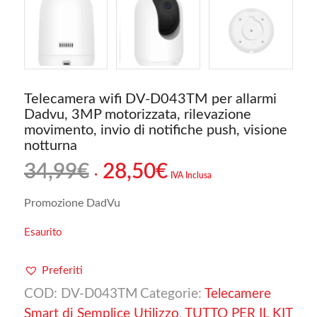
Telecamera wifi DV-D043TM per allarmi
Dadvu, 3MP motorizzata, rilevazione
movimento, invio di notifiche push, visione
notturna
Il
Il
34,99
€
28,50
€
IVA Inclusa
prezzo
prezzo
originale
attuale
Promozione DadVu
era:
è:
Esaurito
34,99€.
28,50€.
Preferiti
COD:
DV-D043TM
Categorie:
Telecamere
Smart di Semplice Utilizzo
,
TUTTO PER IL KIT