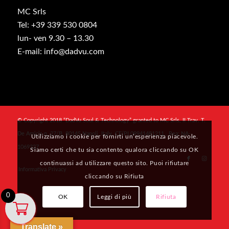
MC Srls
Tel: +39 339 530 0804
lun- ven 9.30 – 13.30
E-mail: info@dadvu.com
© Copyright 2018 “DadVu Soul & Technology” granted to MC Srls, II Trav. T.
De Amicis n. 27/B, 80145 Napoli, Italy, CF/PI 09941481211 , Rea: NA-
Utilizziamo i cookie per fornirti un’esperienza piacevole.
1069327
Siamo certi che tu sia contento qualora cliccando su OK
continuassi ad utilizzare questo sito. Puoi rifiutare
Informativa Privacy
cliccando su Rifiuta
0
OK
Leggi di più
Rifiuta
Translate »