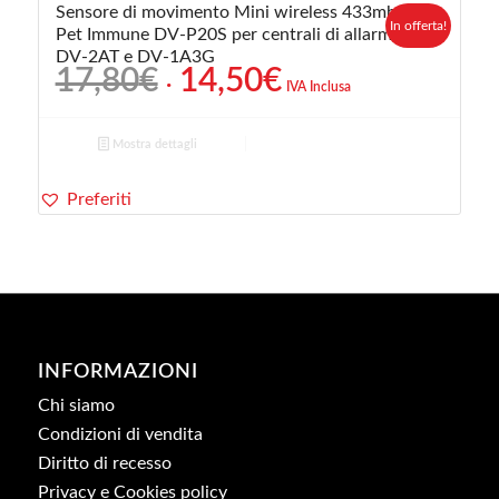
Sensore di movimento Mini wireless 433mhz
In offerta!
Pet Immune DV-P20S per centrali di allarme
DV-2AT e DV-1A3G
Il
Il
17,80
€
14,50
€
IVA Inclusa
prezzo
prezzo
originale
attuale
Mostra dettagli
era:
è:
17,80€.
14,50€.
Preferiti
INFORMAZIONI
Chi siamo
Condizioni di vendita
Diritto di recesso
Privacy e Cookies policy