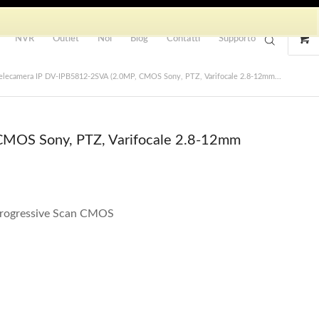
NVR
Outlet
Noi
Blog
Contatti
Supporto
elecamera IP DV-IPB5812-2SVA (2.0MP, CMOS Sony, PTZ, Varifocale 2.8-12mm...
CMOS Sony, PTZ, Varifocale 2.8-12mm
rogressive Scan CMOS