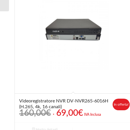
H.265, PT)
Videoregistratore NVR DV-NVR265-6016H
In offerta!
(H.265, 4k, 16 canali)
Il
Il
160,00
€
69,00
€
IVA Inclusa
prezzo
prezzo
originale
attuale
Mostra dettagli