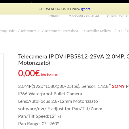
e: +39 339 530 0804 (lun-ven 9.30/13.30)
CHIUSI AD AGOSTO 2026
Ignora
Allarmi
Videosorveglianza
Smart Home
Shop Dadvu
/
Telecamere IP
/
Telecamere Professionali - Di Semplice Utilizzo -
/
PTZ
/
T
Telecamera IP DV-IPB5812-2SVA (2.0MP, 
Motorizzato)
0,00
€
IVA Inclusa
2.0MP(1920*1080@30/25fps). Sensor: 1/2.8″
SONY
P
IP66 Waterproof Bullet Camera.
Lens:AutoFocus 2.8-12mm Motorizzato
software/nvr/IE adjust for Pan/Tilt/Zoom
Pan/Tilt Speed:12° /s
Pan Range: 0°- 260°