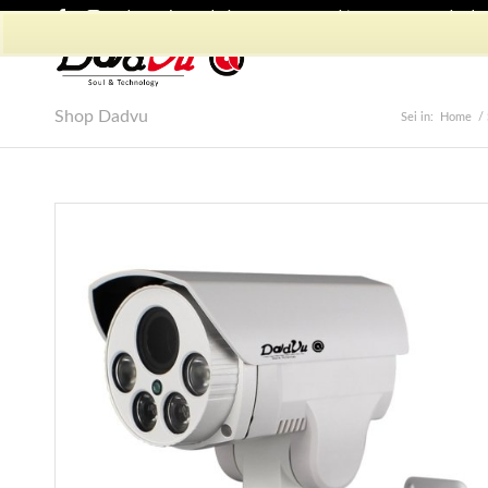
Shop Dadvu
Il mio account
Preferiti
Lavora con Noi
Phon
Shop Dadvu
Sei in:
Home
/