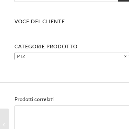
VOCE DEL CLIENTE
CATEGORIE PRODOTTO
PTZ
×
Prodotti correlati
Telecamera IP DV-
IPB5814-4VA (4.0MP,