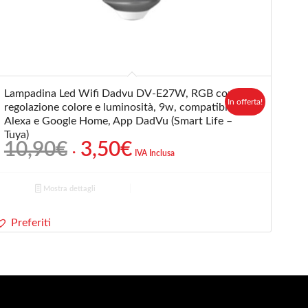
Lampadina Led Wifi Dadvu DV-E27W, RGB con
In offerta!
regolazione colore e luminosità, 9w, compatibile
Alexa e Google Home, App DadVu (Smart Life –
Tuya)
Il
Il
10,90
€
3,50
€
IVA Inclusa
prezzo
prezzo
originale
attuale
Mostra dettagli
era:
è:
10,90€.
3,50€.
Preferiti