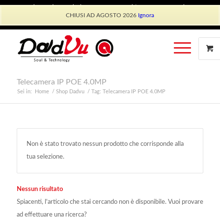
Shop Dadvu
Il mio account
Preferiti
Lavora con Noi
CHIUSI AD AGOSTO 2026
Ignora
Phone: +39 339 530 0804 (lun-ven 9.30/13.30)
Telecamera IP POE 4.0MP
Sei in:
Home
/
Shop Dadvu
/
Tag: Telecamera IP POE 4.0MP
Non è stato trovato nessun prodotto che corrisponde alla
tua selezione.
Nessun risultato
Spiacenti, l'articolo che stai cercando non è disponibile. Vuoi provare
ad effettuare una ricerca?