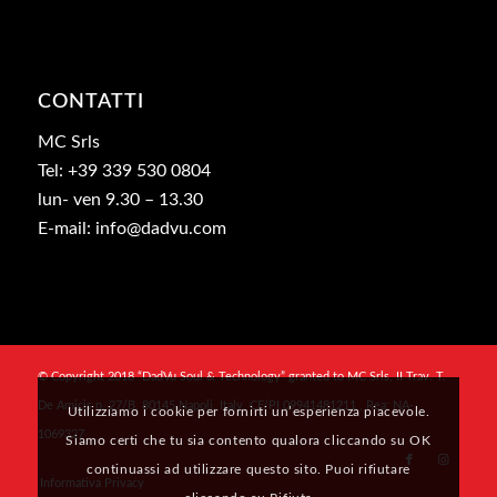
CONTATTI
MC Srls
Tel: +39 339 530 0804
lun- ven 9.30 – 13.30
E-mail: info@dadvu.com
© Copyright 2018 “DadVu Soul & Technology” granted to MC Srls, II Trav. T.
De Amicis n. 27/B, 80145 Napoli, Italy, CF/PI 09941481211 , Rea: NA-
Utilizziamo i cookie per fornirti un’esperienza piacevole.
1069327
Siamo certi che tu sia contento qualora cliccando su OK
continuassi ad utilizzare questo sito. Puoi rifiutare
Informativa Privacy