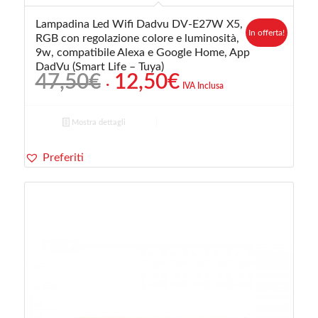
Lampadina Led Wifi Dadvu DV-E27W X5,
In offerta!
RGB con regolazione colore e luminosità,
9w, compatibile Alexa e Google Home, App
DadVu (Smart Life – Tuya)
Il
Il
47,50
€
12,50
€
IVA Inclusa
prezzo
prezzo
originale
attuale
Mostra dettagli
era:
è:
47,50€.
12,50€.
Preferiti