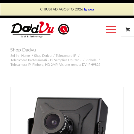
Shop Dadvu
Il mio account
Preferiti
Lavora con Noi
CHIUSI AD AGOSTO 2026
Ignora
Phone: +39 339 530 0804 (lun-ven 9.30/13.30)
Shop Dadvu
Sei in:
Home
/
Shop Dadvu
/
Telecamere IP
/
Telecamere Professionali - Di Semplice Utilizzo -
/
Pinhole
/
Telecamera IP, Pinhole, HD 2MP, Visione remota DV-IPH9822