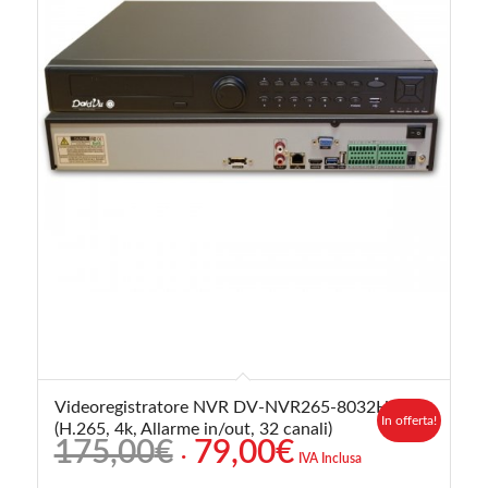
Videoregistratore NVR DV-NVR265-8032H
In offerta!
(H.265, 4k, Allarme in/out, 32 canali)
Il
Il
175,00
€
79,00
€
IVA Inclusa
prezzo
prezzo