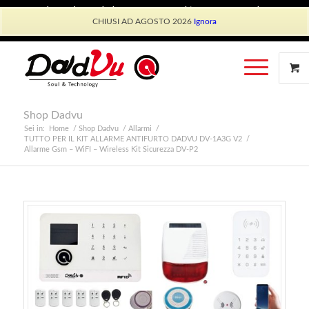
Shop Dadvu
Il mio account
Preferiti
Lavora con Noi
CHIUSI AD AGOSTO 2026
Ignora
Phone: +39 339 530 0804 (lun-ven 9.30/13.30)
Shop Dadvu
Sei in:
Home
/
Shop Dadvu
/
Allarmi
/
TUTTO PER IL KIT ALLARME ANTIFURTO DADVU DV-1A3G V2
/
Allarme Gsm – WiFI – Wireless Kit Sicurezza DV-P2