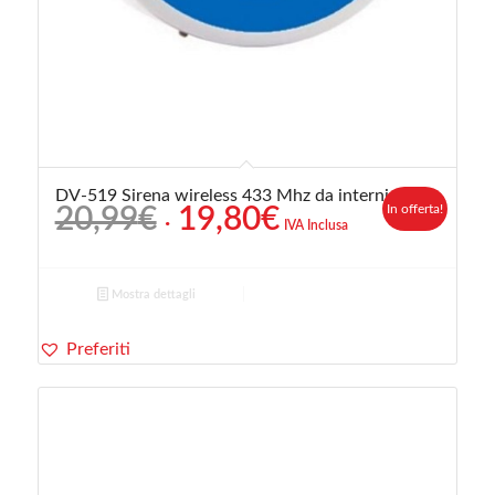
DV-519 Sirena wireless 433 Mhz da interni
Il
Il
In offerta!
20,99
€
19,80
€
IVA Inclusa
prezzo
prezzo
originale
attuale
era:
è:
Mostra dettagli
20,99€.
19,80€.
Preferiti