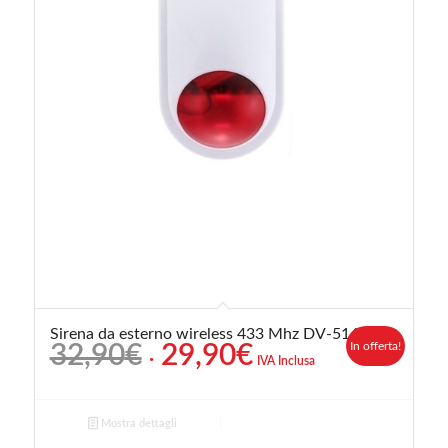
Sirena da esterno wireless 433 Mhz DV-516
Il
Il
In offerta!
32,90
€
29,90
€
IVA Inclusa
prezzo
prezzo
originale
attuale
era:
è:
Mostra dettagli