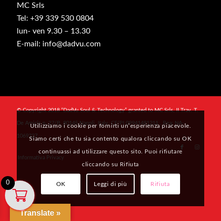
MC Srls
Tel: +39 339 530 0804
lun- ven 9.30 – 13.30
E-mail: info@dadvu.com
© Copyright 2018 “DadVu Soul & Technology” granted to MC Srls, II Trav. T.
De Amicis n. 27/B, 80145 Napoli, Italy, CF/PI 09941481211 , Rea: NA-
Utilizziamo i cookie per fornirti un’esperienza piacevole.
1069327
Siamo certi che tu sia contento qualora cliccando su OK
continuassi ad utilizzare questo sito. Puoi rifiutare
Informativa Privacy
cliccando su Rifiuta
0
OK
Leggi di più
Rifiuta
Translate »