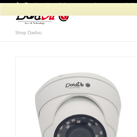
Shop Dadvu
Il mio account
Preferiti
Lavora con Noi
Phon
Shop Dadvu