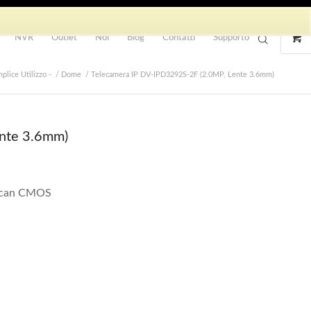
NVR
Outlet
Noi
Blog
Contatti
Supporto
plice Utilizzo -
/
Dome
/
Telecamera IP DV-IPD3292S-2F (2.0MP, Lente 3.6mm)
nte 3.6mm)
 Scan CMOS