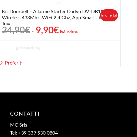
Kit Doorbell – Allarme Starter Dadvu DV-DB11,
In offerta!
Wireless 433Mhz, WiFi 2.4 Ghz, App Smart Life,
Tuya
Il
Il
24,90
€
9,90
€
IVA Inclusa
prezzo
prezzo
originale
attuale
Mostra dettagli
era:
è:
24,90€.
9,90€.
Preferiti
CONTATTI
MC Srls
Tel: +39 339 530 0804