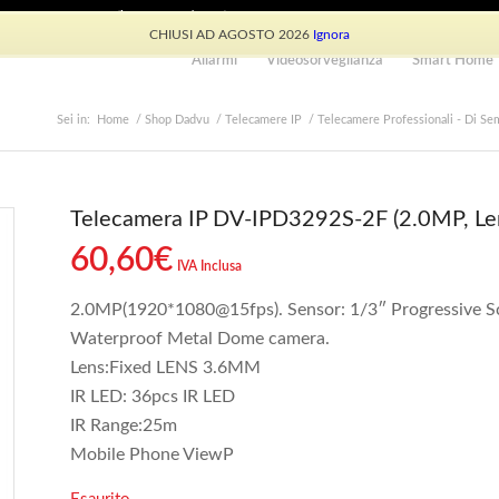
e: +39 339 530 0804 (lun-ven 9.30/13.30)
CHIUSI AD AGOSTO 2026
Ignora
Allarmi
Videosorveglianza
Smart Home
Sei in:
Home
/
Shop Dadvu
/
Telecamere IP
/
Telecamere Professionali - Di Sem
Telecamera IP DV-IPD3292S-2F (2.0MP, Le
60,60
€
IVA Inclusa
2.0MP(1920*1080@15fps). Sensor: 1/3″ Progressive
Waterproof Metal Dome camera.
Lens:Fixed LENS 3.6MM
IR LED: 36pcs IR LED
IR Range:25m
Mobile Phone ViewP