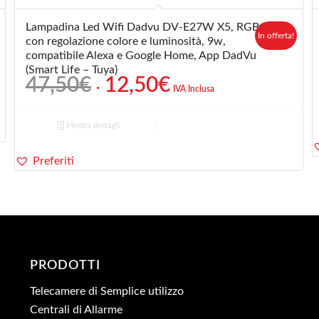
Lampadina Led Wifi Dadvu DV-E27W X5, RGB
In offerta!
con regolazione colore e luminosità, 9w,
compatibile Alexa e Google Home, App DadVu
(Smart Life – Tuya)
Il
Il
47,50
€
12,50
€
IVA Inclusa
prezzo
prezzo
originale
attuale
Mostra dettagli
era:
è:
47,50€.
12,50€.
Preferiti
PRODOTTI
Telecamere di Semplice utilizzo
Centrali di Allarme