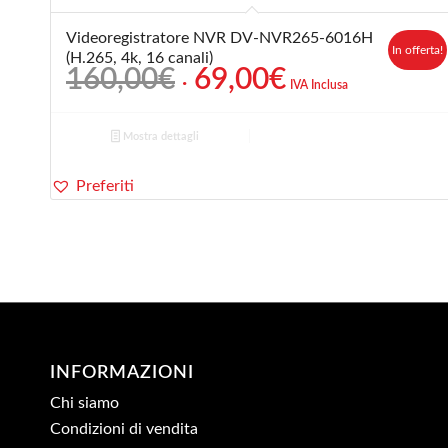
Videoregistratore NVR DV-NVR265-6016H
In offerta!
(H.265, 4k, 16 canali)
Il
Il
160,00
€
69,00
€
IVA Inclusa
prezzo
prezzo
originale
attuale
Mostra dettagli
era:
è:
160,00€.
69,00€.
Preferiti
INFORMAZIONI
Chi siamo
Condizioni di vendita