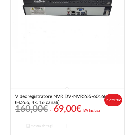
Videoregistratore NVR DV-NVR265-6016H
In offerta!
(H.265, 4k, 16 canali)
Il
Il
160,00
€
69,00
€
IVA Inclusa
prezzo
prezzo
originale
attuale
Mostra dettagli
era:
è: