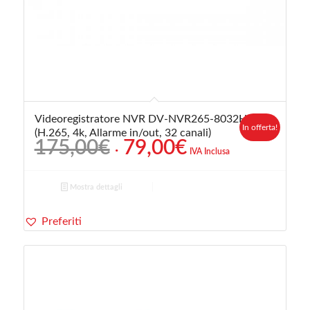
Videoregistratore NVR DV-NVR265-8032H
In offerta!
(H.265, 4k, Allarme in/out, 32 canali)
Il
Il
175,00
€
79,00
€
IVA Inclusa
prezzo
prezzo
originale
attuale
Mostra dettagli
era:
è:
175,00€.
79,00€.
Preferiti