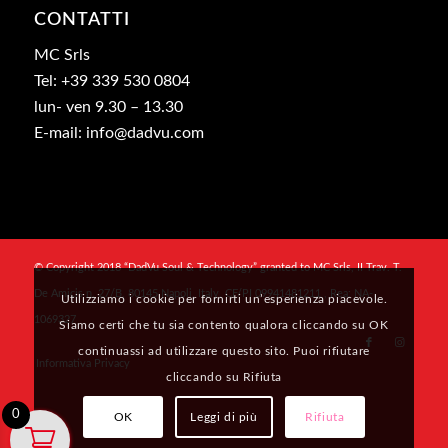
CONTATTI
MC Srls
Tel: +39 339 530 0804
lun- ven 9.30 – 13.30
E-mail: info@dadvu.com
© Copyright 2018 “DadVu Soul & Technology” granted to MC Srls, II Trav. T.
De Amicis n. 27/B, 80145 Napoli, Italy, CF/PI 09941481211 , Rea: NA-
Utilizziamo i cookie per fornirti un’esperienza piacevole.
1069327
Siamo certi che tu sia contento qualora cliccando su OK
continuassi ad utilizzare questo sito. Puoi rifiutare
Informativa Privacy
cliccando su Rifiuta
0
OK
Leggi di più
Rifiuta