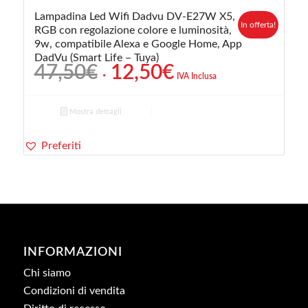
Lampadina Led Wifi Dadvu DV-E27W X5,
In offerta!
RGB con regolazione colore e luminosità,
9w, compatibile Alexa e Google Home, App
DadVu (Smart Life – Tuya)
Il
Il
47,50
€
12,50
€
IVA Inclusa
prezzo
prezzo
originale
attuale
Mostra dettagli
era:
è:
47,50€.
12,50€.
Preferiti
INFORMAZIONI
Chi siamo
Condizioni di vendita