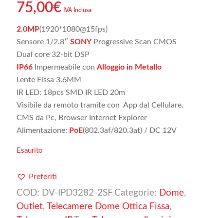
75,00
€
IVA Inclusa
2.0MP
(1920*1080@15fps)
Sensore 1/2.8″
SONY
Progressive Scan CMOS
Dual core 32-bit DSP
IP66
Impermeabile con
Alloggio in Metallo
Lente Fissa 3.6MM
IR LED: 18pcs SMD IR LED 20m
Visibile da remoto tramite con App dal Cellulare,
CMS da Pc, Browser Internet Explorer
Alimentazione:
PoE
(802.3af/820.3at) / DC 12V
Esaurito
Preferiti
COD:
DV-IPD3282-2SF
Categorie:
Dome
,
Outlet
,
Telecamere Dome Ottica Fissa
,