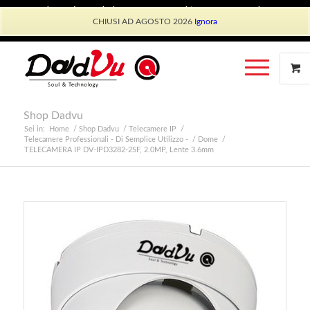
Shop Dadvu
Il mio account
Preferiti
Lavora con Noi
CHIUSI AD AGOSTO 2026
Ignora
Phone: +39 339 530 0804 (lun-ven 9.30/13.30)
Shop Dadvu
Sei in:
Home
/
Shop Dadvu
/
Telecamere IP
/
Telecamere Professionali - Di Semplice Utilizzo -
/
Dome
/
TELECAMERA IP DV-IPD3282-2SF, 2.0MP, Lente 3.6mm