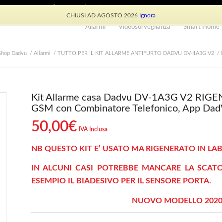
e: +39 339 530 0804 (lun-ven 9.30/13.30)
CHIUSI AD AGOSTO 2026
Ignora
Allarmi
Videosorveglianza
Smart Home
Shop Dadvu
/
Allarmi
/
TUTTO PER IL KIT ALLARME ANTIFURTO DADVU DV-1A3G V2
/
Kit Allarme casa Dadvu DV-1A3G V2 RIGE
GSM con Combinatore Telefonico, App DadV
50,00
€
IVA Inclusa
NB QUESTO KIT E’ USATO MA RIGENERATO IN LA
IN ALCUNI CASI POTREBBE MANCARE LA SCAT
ESEMPIO IL BIADESIVO PER IL SENSORE PORTA.
NUOVO MODELLO 2020 