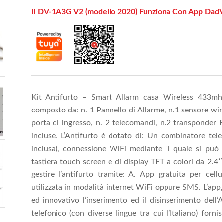
Il DV-1A3G V2 (modello 2020) Funziona Con App DadVu
Kit Antifurto – Smart Allarm casa Wireless 433mhz
composto da: n. 1 Pannello di Allarme, n.1 sensore wir
porta di ingresso, n. 2 telecomandi, n.2 transponder Rf
incluse. L’Antifurto è dotato di: Un combinatore t
inclusa), connessione WiFi mediante il quale si può
tastiera touch screen e di display TFT a colori da 2.4
gestire l’antifurto tramite: A. App gratuita per cel
utilizzata in modalità internet WiFi oppure SMS. L’app,
ed innovativo l’inserimento ed il disinserimento dell’An
telefonico (con diverse lingue tra cui l’Italiano) forni