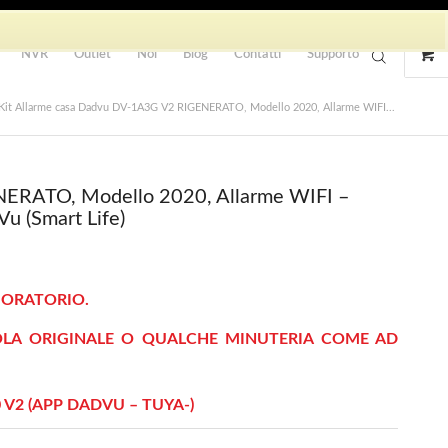
NVR
Outlet
Noi
Blog
Contatti
Supporto
Kit Allarme casa Dadvu DV-1A3G V2 RIGENERATO, Modello 2020, Allarme WIFI...
NERATO, Modello 2020, Allarme WIFI –
u (Smart Life)
BORATORIO.
OLA ORIGINALE O QUALCHE MINUTERIA COME AD
V2 (APP DADVU – TUYA-)