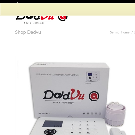
Shop Dadvu
Il mio account
Preferiti
Lavora con Noi
Phon
Shop Dadvu
Sei in:
Home
/