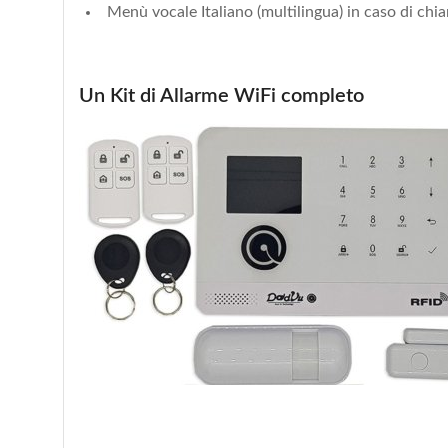
Menù vocale Italiano (multilingua) in caso di chi
Un Kit di Allarme WiFi completo