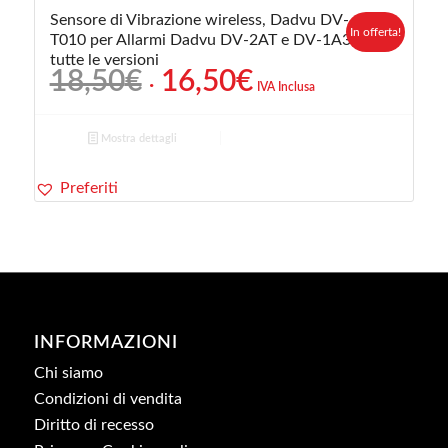
Sensore di Vibrazione wireless, Dadvu DV-
In offerta!
T010 per Allarmi Dadvu DV-2AT e DV-1A3G
tutte le versioni
Il
Il
18,50
€
16,50
€
IVA Inclusa
prezzo
prezzo
originale
attuale
Mostra dettagli
era:
è:
18,50€.
16,50€.
Preferiti
INFORMAZIONI
Chi siamo
Condizioni di vendita
Diritto di recesso