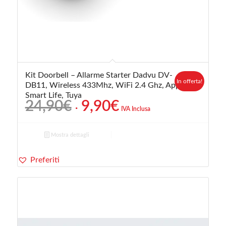
Kit Doorbell – Allarme Starter Dadvu DV-
In offerta!
DB11, Wireless 433Mhz, WiFi 2.4 Ghz, App
Smart Life, Tuya
Il
Il
24,90
€
9,90
€
IVA Inclusa
prezzo
prezzo
originale
attuale
Mostra dettagli
era:
è:
24,90€.
9,90€.
Preferiti