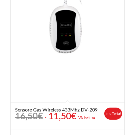
Sensore Gas Wireless 433Mhz DV-209
Il
Il
In offerta!
16,50
€
11,50
€
IVA Inclusa
prezzo
prezzo
originale
attuale