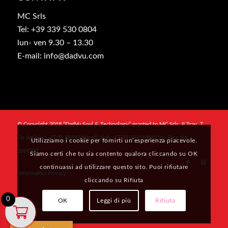
MC Srls
Tel: +39 339 530 0804
lun- ven 9.30 – 13.30
E-mail: info@dadvu.com
© Copyright 2018 “DadVu Soul & Technology” granted to MC Srls, II Trav. T.
De Amicis n. 27/B, 80145 Napoli, Italy, CF/PI 09941481211 , Rea: NA-
Utilizziamo i cookie per fornirti un’esperienza piacevole.
1069327
Siamo certi che tu sia contento qualora cliccando su OK
continuassi ad utilizzare questo sito. Puoi rifiutare
Informativa Privacy
cliccando su Rifiuta
0
OK
Leggi di più
Rifiuta