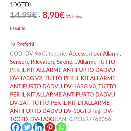
10GTD)
Il
Il
14,99
€
8,90
€
IVA Inclusa
prezzo
prezzo
originale
attuale
Esaurito
era:
è:
14,99€.
8,90€.
Preferiti
COD:
DV-96
Categorie:
Accessori per Allarmi,
Sensori, Rilevatori, Sirene...
,
Allarmi
,
TUTTO
PER IL KIT ALLARME ANTIFURTO DADVU
DV-1A3G V2
,
TUTTO PER IL KIT ALLARME
ANTIFURTO DADVU DV-1A3G V3
,
TUTTO
PER IL KIT ALLARME ANTIFURTO DADVU
DV-2AT
,
TUTTO PER IL KIT DI ALLARME
ANTIFURTO DADVU DV-10GTD
Tag:
DV-
10GTD
,
DV-1A3G
EAN:
0793597768056