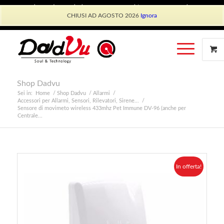
Shop Dadvu
Il mio account
Preferiti
Lavora con Noi
CHIUSI AD AGOSTO 2026
Ignora
Phone: +39 339 530 0804 (lun-ven 9.30/13.30)
Shop Dadvu
Sei in:
Home
/
Shop Dadvu
/
Allarmi
/
Accessori per Allarmi, Sensori, Rilevatori, Sirene...
/
Sensore di movimeto wireless 433mhz Pet Immune DV-96 (anche per
Centrale...
In offerta!