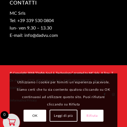
CONTATTI
MC Srls
Tel: +39 339 530 0804
lun- ven 9.30 – 13.30
E-mail: info@dadvu.com
© Copyright 2018 “DadVu Soul & Technology” granted to MC Srls, II Trav. T.
De Amicis n. 27/B, 80145 Napoli, Italy, CF/PI 09941481211 , Rea: NA-
Utilizziamo i cookie per fornirti un’esperienza piacevole.
1069327
Siamo certi che tu sia contento qualora cliccando su OK
continuassi ad utilizzare questo sito. Puoi rifiutare
Informativa Privacy
cliccando su Rifiuta
0
OK
Leggi di più
Rifiuta