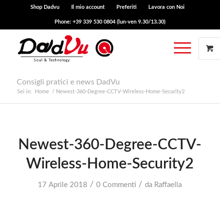
Shop Dadvu
Il mio account
Preferiti
Lavora con Noi
Phone: +39 339 530 0804 (lun-ven 9.30/13.30)
Consigli pratici e news DadVu
Sei in:
Home
/
Newest-360-Degree-CCTV-Wireless-Home-Security2
Newest-360-Degree-CCTV-
Wireless-Home-Security2
/
/
17 Aprile 2018
0 Commenti
da
Raffaella