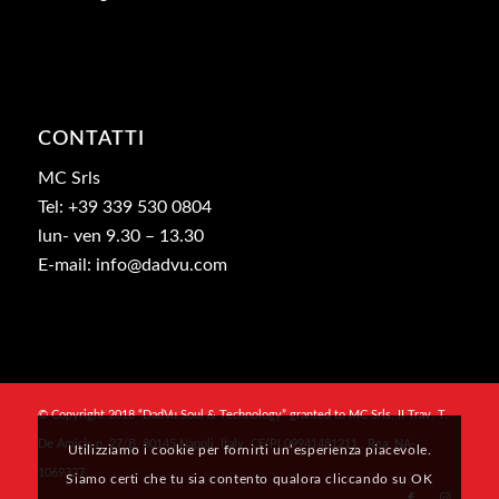
CONTATTI
MC Srls
Tel: +39 339 530 0804
lun- ven 9.30 – 13.30
E-mail: info@dadvu.com
© Copyright 2018 “DadVu Soul & Technology” granted to MC Srls, II Trav. T.
De Amicis n. 27/B, 80145 Napoli, Italy, CF/PI 09941481211 , Rea: NA-
Utilizziamo i cookie per fornirti un’esperienza piacevole.
1069327
Siamo certi che tu sia contento qualora cliccando su OK