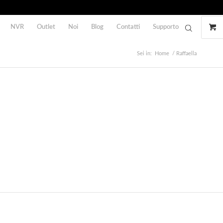
NVR
Outlet
Noi
Blog
Contatti
Supporto
Sei in:
Home
/
Raffaella