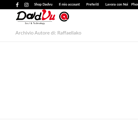
Shop Dadvu
Il mio account
Preferiti
Lavora con Noi
Phon
Archivio Autore di: Raffaellako