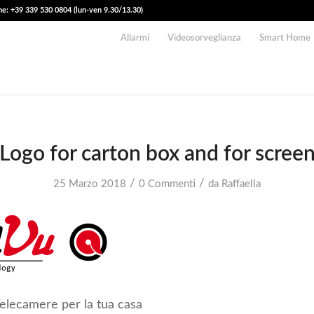
e: +39 339 530 0804 (lun-ven 9.30/13.30)
Allarmi
Videosorveglianza
Smart Home
Logo for carton box and for scree
/
/
25 Marzo 2018
0 Commenti
da
Raffaella
Telecamere per la tua casa