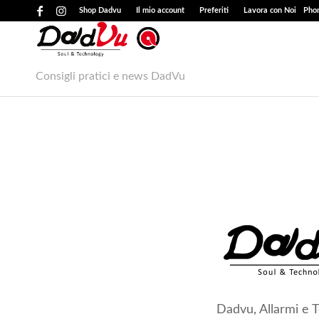
Shop Dadvu
Il mio account
Preferiti
Lavora con Noi
Phon
Consigli pratici e news DadVu
Dadvu, Allarmi e 