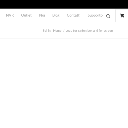
NVR
Outlet
Noi
Blog
Contatti
Supporto
Sei in:
Home
/
Logo for carton box and for screen
n