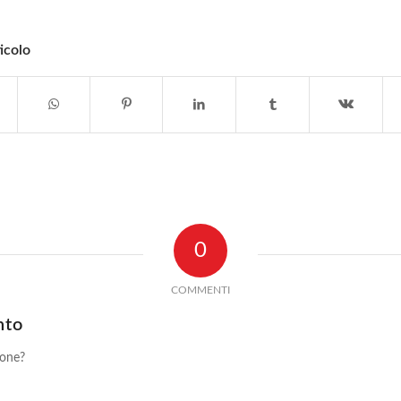
icolo
0
COMMENTI
nto
ione?
!