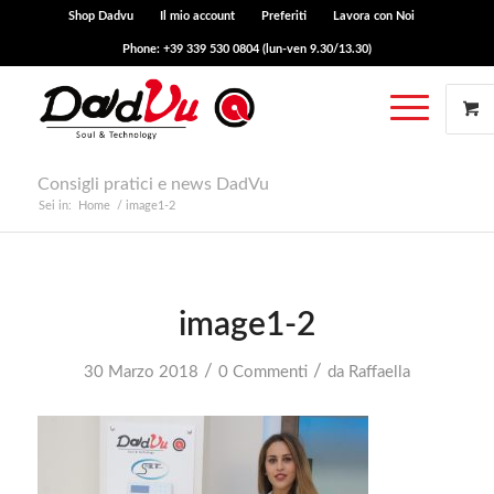
Shop Dadvu
Il mio account
Preferiti
Lavora con Noi
Phone: +39 339 530 0804 (lun-ven 9.30/13.30)
Consigli pratici e news DadVu
Sei in:
Home
/
image1-2
image1-2
/
/
30 Marzo 2018
0 Commenti
da
Raffaella