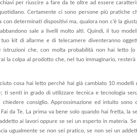
 chiavi per riuscire a fare da te oltre ad essere caratteri
quotidiano. Certamente ci sono persone più pratiche c
 con determinati dispositivi ma, qualora non c’è la giust
abbandono sale a livelli molto alti. Quindi, il tuo mode
l tuo kit di allarme e di telecamere diventeranno oggetti
e istruzioni che, con molta probabilità non hai letto (o
ai la colpa al prodotto che, nel tuo immaginario, rester
ciuto cosa hai letto perchè hai già cambiato 10 modelli 
e; ti senti in grado di utilizzare tecnica e tecnologia se
i chiedere consiglio. Approssimazione ed intuito son
 Fai da Te. La prima va bene solo quando hai fretta, la 
 addetto ai lavori oppure se sei un esperto in materia. Se 
ncia ugualmente se non sei pratico, se non sei un addett