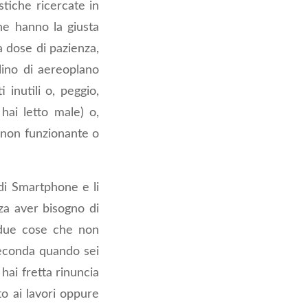
stiche ricercate in
he hanno la giusta
a dose di pazienza,
llino di aereoplano
 inutili o, peggio,
 hai letto male) o,
à non funzionante o
di Smartphone e li
nza aver bisogno di
o due cose che non
seconda quando sei
hai fretta rinuncia
o ai lavori oppure