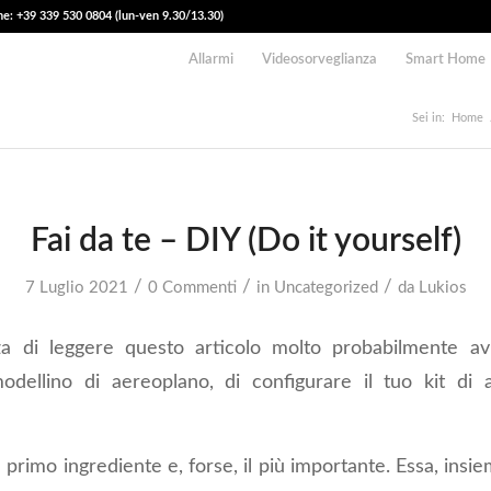
e: +39 339 530 0804 (lun-ven 9.30/13.30)
Allarmi
Videosorveglianza
Smart Home
Sei in:
Home
Fai da te – DIY (Do it yourself)
/
/
/
7 Luglio 2021
0 Commenti
in
Uncategorized
da
Lukios
za di leggere questo articolo molto probabilmente avr
odellino di aereoplano, di configurare il tuo kit di 
l primo ingrediente e, forse, il più importante. Essa, insi