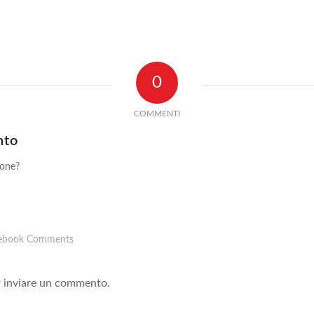
0
COMMENTI
nto
ione?
!
ebook Comments
 inviare un commento.