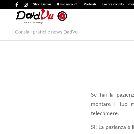
Shop Dadvu
Il mio account
Preferiti
Lavora con Noi
Phon
Consigli pratici e news DadVu
Se hai la pazien
montare il tuo m
telecamere.
SI! La pazienza è i