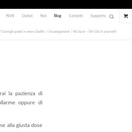
NVR
Outlet
Noi
Blog
Contatti
Supporto
/
Consigli pratici e news DadVu
/
Uncategorized
/
Fai da te – DIY (Do it yourself)
ai la pazienza di
allarme oppure di
eme alla giusta dose