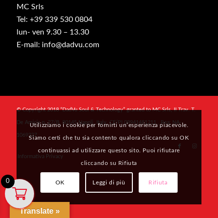
MC Srls
Tel: +39 339 530 0804
lun- ven 9.30 – 13.30
E-mail: info@dadvu.com
© Copyright 2018 “DadVu Soul & Technology” granted to MC Srls, II Trav. T.
De Amicis n. 27/B, 80145 Napoli, Italy, CF/PI 09941481211 , Rea: NA-
Utilizziamo i cookie per fornirti un’esperienza piacevole.
1069327
Siamo certi che tu sia contento qualora cliccando su OK
continuassi ad utilizzare questo sito. Puoi rifiutare
Informativa Privacy
cliccando su Rifiuta
0
OK
Leggi di più
Rifiuta
Translate »