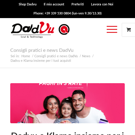
Shop Dadvu
Il mio account
Preferiti
Lavora con Noi
Phone: +39 339 530 0804 (lun-ven 9.30/13.30)
Consigli pratici e news DadVu
Sei in:
Home
/
Consigli pratici e news DadVu
/
News
/
Dadvu e Klarna insieme per i tuoi acquisti