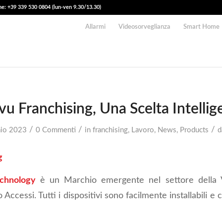
e: +39 339 530 0804 (lun-ven 9.30/13.30)
Allarmi
Videosorveglianza
Smart Home
u Franchising, Una Scelta Intellig
/
/
/
io 2023
0 Commenti
in
franchising
,
Lavoro
,
News
,
Products
g
chnology
è un Marchio emergente nel settore della V
 Accessi. Tutti i dispositivi sono facilmente installabili e c