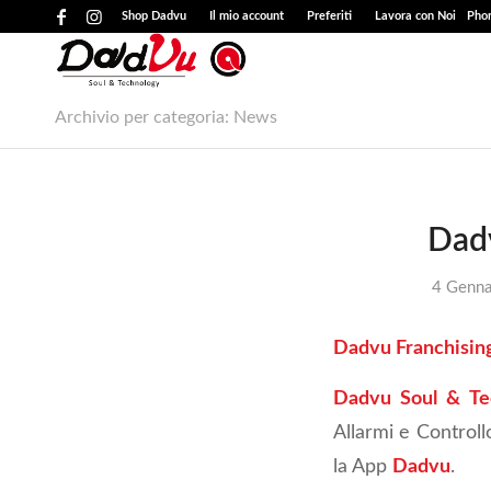
Shop Dadvu
Il mio account
Preferiti
Lavora con Noi
Phon
Archivio per categoria: News
Dadv
4 Genna
Dadvu Franchisin
Dadvu Soul & Te
Allarmi e Controllo
la App
Dadvu
.