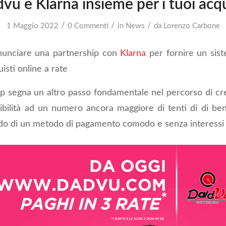
vu e Klarna insieme per i tuoi acqu
/
/
/
1 Maggio 2022
0 Commenti
in
News
da
Lorenzo Carbone
nnunciare una partnership con
Klarna
per fornire un sis
sti online a rate
p segna un altro passo fondamentale nel percorso di cre
ibilità ad un numero ancora maggiore di tenti di di bene
do di un metodo di pagamento comodo e senza interessi a