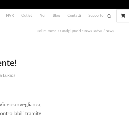
NVR
Outlet
Noi
Blog
Contatti
Supporto
Sei in:
Home
/
Consigli pratici e news DadVu
/
News
ente!
da
Lukios
ideosorveglianza,
ontrollabili tramite