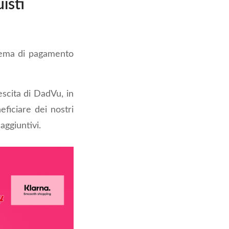
isti
tema di pagamento
scita di DadVu, in
ficiare dei nostri
ggiuntivi.