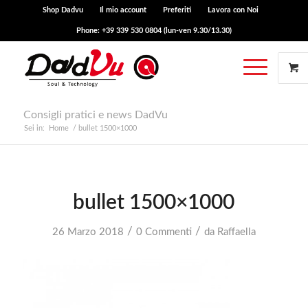
Shop Dadvu
Il mio account
Preferiti
Lavora con Noi
Phone: +39 339 530 0804 (lun-ven 9.30/13.30)
Consigli pratici e news DadVu
Sei in:
Home
/
bullet 1500×1000
bullet 1500×1000
/
/
26 Marzo 2018
0 Commenti
da
Raffaella