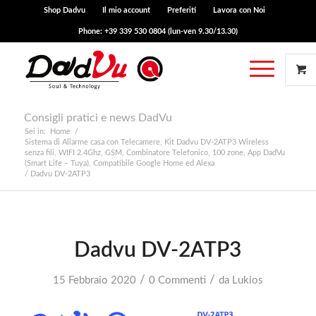
Shop Dadvu
Il mio account
Preferiti
Lavora con Noi
Phone: +39 339 530 0804 (lun-ven 9.30/13.30)
Consigli pratici e news DadVu
Sei in:
Home
/
Sistema di Allarme casa con Telecamere, Kit Dadvu DV-2ATP3 Wireless
senza fili, WIFI 2.4Ghz, GSM, Combinatore Telefonico, 100 zone, App DadVu
(Smart Life – Tuya), Compatibile Google Home ed Alexa
/
Dadvu DV-2ATP3
Dadvu DV-2ATP3
/
/
15 Febbraio 2020
0 Commenti
da
Lukios