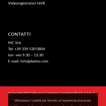
Videoregistratori NVR
CONTATTI
MC Srls
Tel: +39 339 530 0804
lun- ven 9.30 – 13.30
E-mail: info@dadvu.com
© Copyright 2018 “DadVu Soul & Technology” granted to MC Srls, II Trav. T.
De Amicis n. 27/B, 80145 Napoli, Italy, CF/PI 09941481211 , Rea: NA-
Utilizziamo i cookie per fornirti un’esperienza piacevole.
1069327