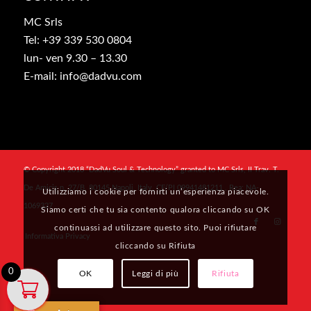
MC Srls
Tel: +39 339 530 0804
lun- ven 9.30 – 13.30
E-mail: info@dadvu.com
© Copyright 2018 “DadVu Soul & Technology” granted to MC Srls, II Trav. T.
De Amicis n. 27/B, 80145 Napoli, Italy, CF/PI 09941481211 , Rea: NA-
Utilizziamo i cookie per fornirti un’esperienza piacevole.
1069327
Siamo certi che tu sia contento qualora cliccando su OK
continuassi ad utilizzare questo sito. Puoi rifiutare
Informativa Privacy
cliccando su Rifiuta
0
OK
Leggi di più
Rifiuta