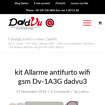
Shop Dadvu
Il mio account
Preferiti
Lavora con Noi
Phone: +39 339 530 0804 (lun-ven 9.30/13.30)
Consigli pratici e news DadVu
Sei in:
Home
/
DV-1A3G -Allarme WIFI – GSM con Combinatore Telefonico
/
kit Allarme antifurto wifi gsm Dv-1A3G dadvu3
kit Allarme antifurto wifi
gsm Dv-1A3G dadvu3
/
/
25 Novembre 2018
0 Commenti
da
Lukios