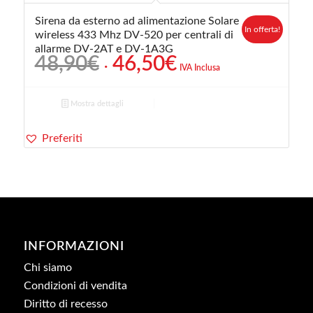
Sirena da esterno ad alimentazione Solare
In offerta!
wireless 433 Mhz DV-520 per centrali di
allarme DV-2AT e DV-1A3G
Il
Il
48,90
€
46,50
€
IVA Inclusa
prezzo
prezzo
originale
attuale
Mostra dettagli
era:
è:
48,90€.
46,50€.
Preferiti
INFORMAZIONI
Chi siamo
Condizioni di vendita
Diritto di recesso