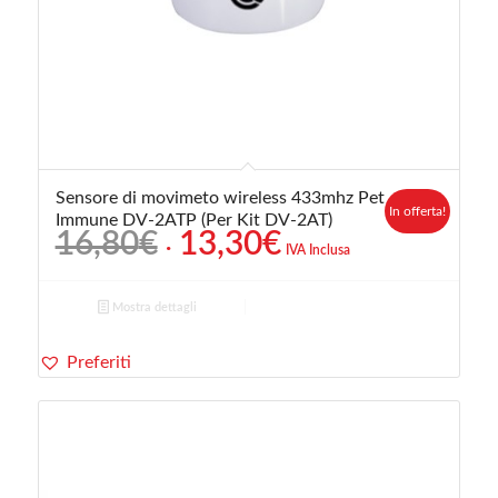
Sensore di movimeto wireless 433mhz Pet
In offerta!
Immune DV-2ATP (Per Kit DV-2AT)
Il
Il
16,80
€
13,30
€
IVA Inclusa
prezzo
prezzo
originale
attuale
Mostra dettagli
era:
è:
16,80€.
13,30€.
Preferiti