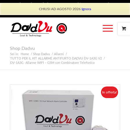
Shop Dadvu
Il mio account
Preferiti
Lavora con Noi
CHIUSI AD AGOSTO 2026
Ignora
Phone: +39 339 530 0804 (lun-ven 9.30/13.30)
Shop Dadvu
Sei in:
Home
/
Shop Dadvu
/
Allarmi
/
TUTTO PER IL KIT ALLARME ANTIFURTO DADVU DV-1A3G V2
/
DV-1A3G -Allarme WIFI – GSM con Combinatore Telefonico
In offerta!