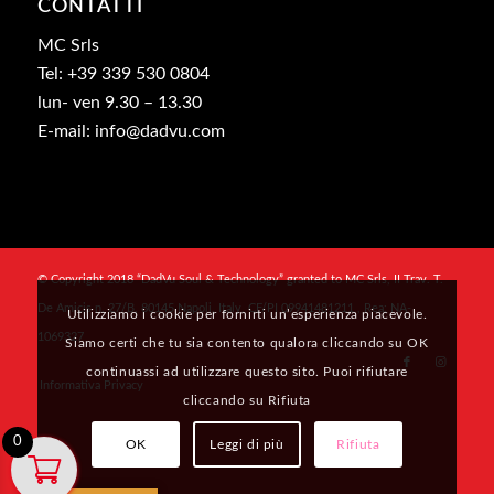
CONTATTI
MC Srls
Tel: +39 339 530 0804
lun- ven 9.30 – 13.30
E-mail: info@dadvu.com
© Copyright 2018 “DadVu Soul & Technology” granted to MC Srls, II Trav. T.
De Amicis n. 27/B, 80145 Napoli, Italy, CF/PI 09941481211 , Rea: NA-
Utilizziamo i cookie per fornirti un’esperienza piacevole.
1069327
Siamo certi che tu sia contento qualora cliccando su OK
continuassi ad utilizzare questo sito. Puoi rifiutare
Informativa Privacy
cliccando su Rifiuta
0
OK
Leggi di più
Rifiuta