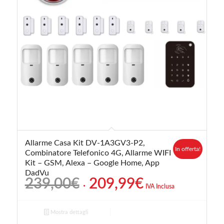
Allarme Casa Kit DV-1A3GV3-P2,
In offerta!
Combinatore Telefonico 4G, Allarme WIFI
Kit – GSM, Alexa – Google Home, App
DadVu
Il
Il
239,00
€
209,99
€
IVA Inclusa
prezzo
prezzo
originale
attuale
Mostra dettagli
era:
è: