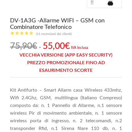
DV-1A3G -Allarme WIFI – GSM con
Combinatore Telefonico
(
11
recensioni dei clienti)
Valutato
Il
Il
75,90
€
55,00
€
4.91
su 5
IVA Inclusa
prezzo
prezzo
su base di
VECCHIA VERSIONE (APP EASY SECURITY)
originale
attuale
PREZZO PROMOZIONALE FINO AD
era:
è:
11
recensioni
ESAURIMENTO SCORTE
75,90€.
55,00€.
Kit Antifurto – Smart Allarm casa Wireless 433mhz,
Wifi 2.4Ghz, GSM, multilingua (Italiano Compreso)
composto da: n. 1 Pannello di Allarme, n.1 sensore
wireless Pir di movimento ambientale, n. 1 sensore
wireless porta di ingresso, n. 2 telecomandi, n.2
transponder Rfid, n.1 Sirena filare 110 db, n. 1