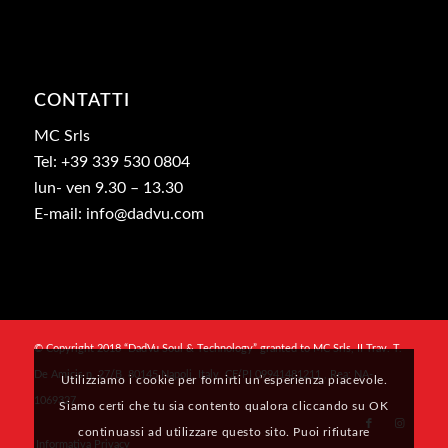
CONTATTI
MC Srls
Tel: +39 339 530 0804
lun- ven 9.30 – 13.30
E-mail: info@dadvu.com
© Copyright 2018 “DadVu Soul & Technology” granted to MC Srls, II Trav. T.
De Amicis n. 27/B, 80145 Napoli, Italy, CF/PI 09941481211 , Rea: NA-
Utilizziamo i cookie per fornirti un’esperienza piacevole.
1069327
Siamo certi che tu sia contento qualora cliccando su OK
continuassi ad utilizzare questo sito. Puoi rifiutare
Informativa Privacy