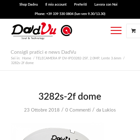
Shop Dadvu
Il mio account
Preferiti
Lavora con Noi
Phone: +39 339 530 0804 (lun-ven 9.30/13.30)
Consigli pratici e news DadVu
Sei in:
Home
/
TELECAMERA IP DV-IPD3282-2SF, 2.0MP, Lente 3.6mm
/
3282s-2f dome
3282s-2f dome
/
/
23 Ottobre 2018
0 Commenti
da
Lukios