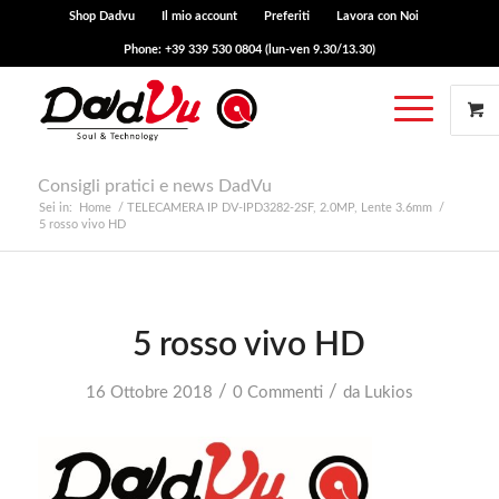
Shop Dadvu
Il mio account
Preferiti
Lavora con Noi
Phone: +39 339 530 0804 (lun-ven 9.30/13.30)
Consigli pratici e news DadVu
Sei in:
Home
/
TELECAMERA IP DV-IPD3282-2SF, 2.0MP, Lente 3.6mm
/
5 rosso vivo HD
5 rosso vivo HD
/
/
16 Ottobre 2018
0 Commenti
da
Lukios