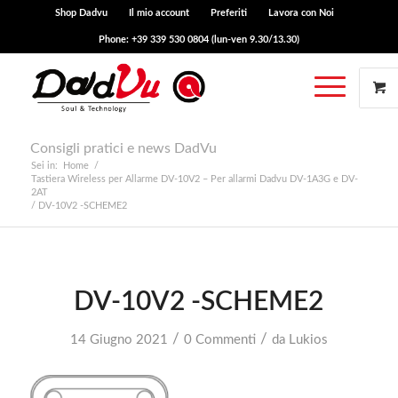
Shop Dadvu
Il mio account
Preferiti
Lavora con Noi
Phone: +39 339 530 0804 (lun-ven 9.30/13.30)
Consigli pratici e news DadVu
Sei in:
Home
/
Tastiera Wireless per Allarme DV-10V2 – Per allarmi Dadvu DV-1A3G e DV-
2AT
/
DV-10V2 -SCHEME2
DV-10V2 -SCHEME2
/
/
14 Giugno 2021
0 Commenti
da
Lukios