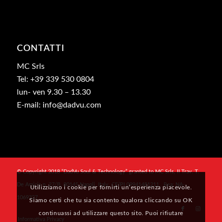
CONTATTI
MC Srls
Tel: +39 339 530 0804
lun- ven 9.30 – 13.30
E-mail: info@dadvu.com
© Copyright 2018 “DadVu Soul & Technology” granted to MC Srls, II Trav. T.
De Amicis n. 27/B, 80145 Napoli, Italy, CF/PI 09941481211 , Rea: NA-
Utilizziamo i cookie per fornirti un’esperienza piacevole.
1069327
Siamo certi che tu sia contento qualora cliccando su OK
continuassi ad utilizzare questo sito. Puoi rifiutare
Informativa Privacy