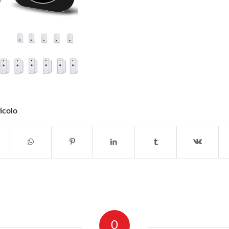
icolo
0