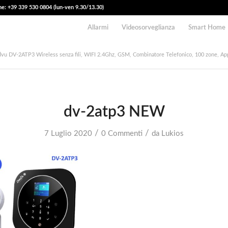
e: +39 339 530 0804 (lun-ven 9.30/13.30)
Allarmi
Videosorveglianza
Smart Home
advu DV-2ATP3 Wireless senza fili, WIFI 2.4Ghz, GSM, Combinatore Telefonico, 100 zone, A
dv-2atp3 NEW
/
/
7 Luglio 2020
0 Commenti
da
Lukios