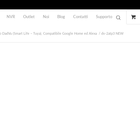
NVR
Outlet
Noi
Blog
Contatti
Supporto
pp DadVu (Smart Life – Tuya), Compatibile Google Home ed Alexa
/
dv-2atp3 NEW