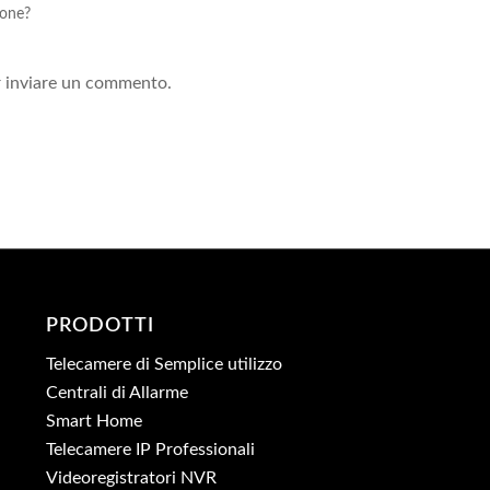
ione?
!
 inviare un commento.
PRODOTTI
Telecamere di Semplice utilizzo
Centrali di Allarme
Smart Home
Telecamere IP Professionali
Videoregistratori NVR