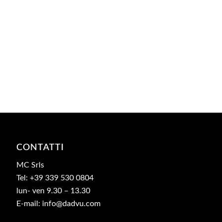
CONTATTI
MC Srls
Tel: +39 339 530 0804
lun- ven 9.30 – 13.30
E-mail: info@dadvu.com