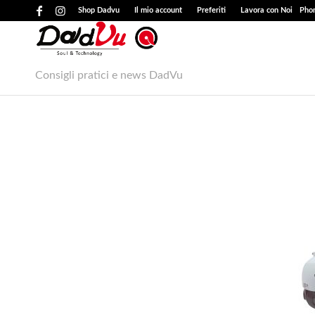
Shop Dadvu
Il mio account
Preferiti
Lavora con Noi
Phon
Consigli pratici e news DadVu