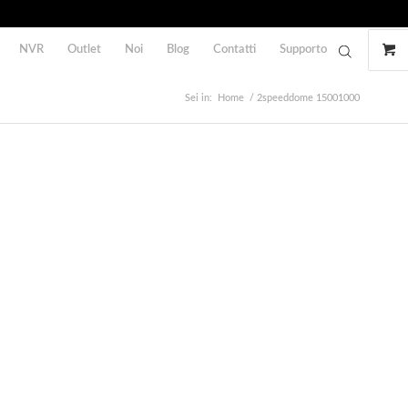
NVR
Outlet
Noi
Blog
Contatti
Supporto
Sei in:
Home
/
2speeddome 15001000