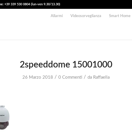
e: +39 339 530 0804 (lun-ven 9.30/13.30)
Allarmi
Videosorveglianza
Smart Home
2speeddome 15001000
/
/
26 Marzo 2018
0 Commenti
da
Raffaella