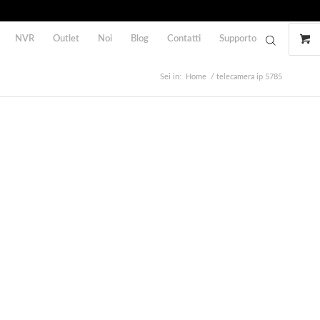
NVR
Outlet
Noi
Blog
Contatti
Supporto
Sei in:
Home
/
telecamera ip 5785