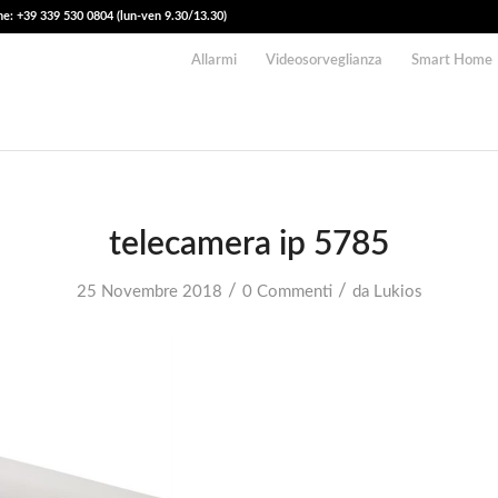
e: +39 339 530 0804 (lun-ven 9.30/13.30)
Allarmi
Videosorveglianza
Smart Home
telecamera ip 5785
/
/
25 Novembre 2018
0 Commenti
da
Lukios