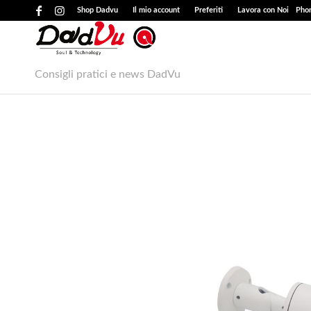
Shop Dadvu
Il mio account
Preferiti
Lavora con Noi
Phon
Consigli pratici e news DadVu