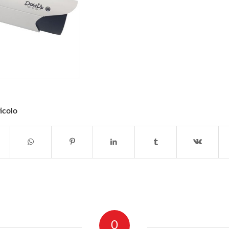
icolo
0