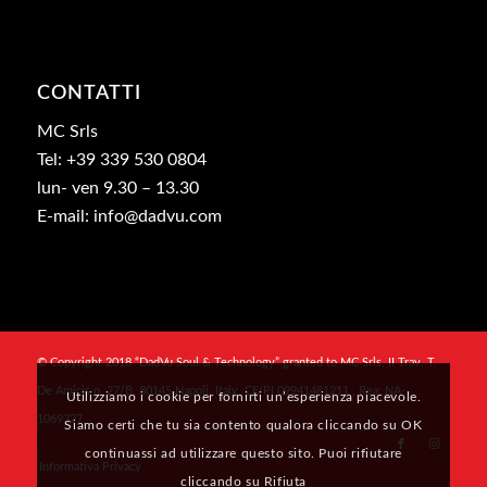
CONTATTI
MC Srls
Tel: +39 339 530 0804
lun- ven 9.30 – 13.30
E-mail: info@dadvu.com
© Copyright 2018 “DadVu Soul & Technology” granted to MC Srls, II Trav. T.
De Amicis n. 27/B, 80145 Napoli, Italy, CF/PI 09941481211 , Rea: NA-
Utilizziamo i cookie per fornirti un’esperienza piacevole.
1069327
Siamo certi che tu sia contento qualora cliccando su OK
continuassi ad utilizzare questo sito. Puoi rifiutare
Informativa Privacy
cliccando su Rifiuta