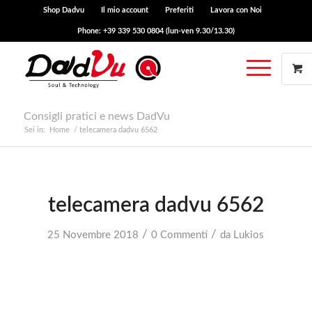
Shop Dadvu
Il mio account
Preferiti
Lavora con Noi
Phone: +39 339 530 0804 (lun-ven 9.30/13.30)
Consigli pratici e news DadVu
Sei in:
Home
/
telecamera dadvu 6562
telecamera dadvu 6562
/
/
25 Novembre 2018
0 Commenti
da
Lukios