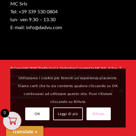
MC Srls
Tel: +39 339 530 0804
lun- ven 9.30 – 13.30
E-mail: info@dadvu.com
© Copyright 2018 “DadVu Soul & Technology” granted to MC Srls, II Trav. T.
De Amicis n. 27/B, 80145 Napoli, Italy, CF/PI 09941481211 , Rea: NA-
Utilizziamo i cookie per fornirti un’esperienza piacevole.
1069327
Siamo certi che tu sia contento qualora cliccando su OK
continuassi ad utilizzare questo sito. Puoi rifiutare
Informativa Privacy
cliccando su Rifiuta
0
OK
Leggi di più
Rifiuta
Translate »