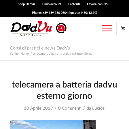
Shop Dadvu
Il mio account
Preferiti
Lavora con Noi
Phone: +39 339 530 0804 (lun-ven 9.30/13.30)
Consigli pratici e news DadVu
Sei in:
Home
/
telecamera a batteria dadvu esterno giorno
telecamera a batteria dadvu
esterno giorno
/
/
10 Aprile 2019
0 Commenti
da
Lukios