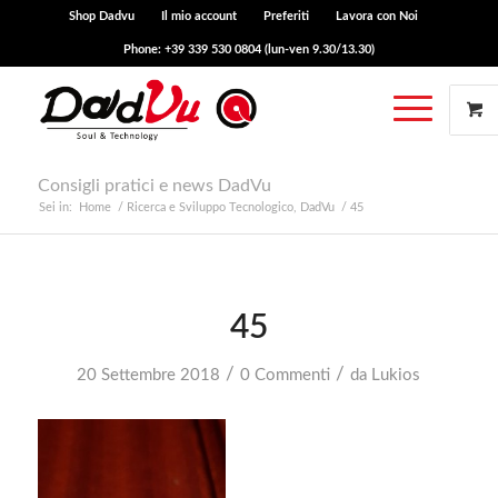
Shop Dadvu
Il mio account
Preferiti
Lavora con Noi
Phone: +39 339 530 0804 (lun-ven 9.30/13.30)
Consigli pratici e news DadVu
Sei in:
Home
/
Ricerca e Sviluppo Tecnologico, DadVu
/
45
45
/
/
20 Settembre 2018
0 Commenti
da
Lukios