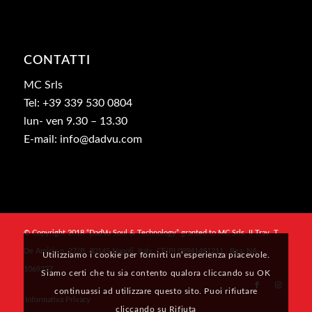
CONTATTI
MC Srls
Tel: +39 339 530 0804
lun- ven 9.30 – 13.30
E-mail: info@dadvu.com
© Copyright 2018 “DadVu Soul & Technology” granted to MC Srls, II Trav. T.
De Amicis n. 27/B, 80145 Napoli, Italy, CF/PI 09941481211 , Rea: NA-
Utilizziamo i cookie per fornirti un’esperienza piacevole.
1069327
Siamo certi che tu sia contento qualora cliccando su OK
continuassi ad utilizzare questo sito. Puoi rifiutare
Informativa Privacy
cliccando su Rifiuta