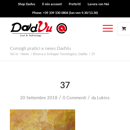
Shop Dadvu
Il mio account
Preferiti
Lavora con Noi
Phone: +39 339 530 0804 (lun-ven 9.30/13.30)
Consigli pratici e news DadVu
Sei in:
Home
/
Ricerca e Sviluppo Tecnologico, DadVu
/
37
37
/
/
20 Settembre 2018
0 Commenti
da
Lukios