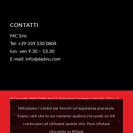
CONTATTI
MC Srls
Tel: +39 339 530 0804
lun- ven 9.30 – 13.30
E-mail: info@dadvu.com
© Copyright 2018 “DadVu Soul & Technology” granted to MC Srls, II Trav. T.
De Amicis n. 27/B, 80145 Napoli, Italy, CF/PI 09941481211 , Rea: NA-
Utilizziamo i cookie per fornirti un’esperienza piacevole.
1069327
Siamo certi che tu sia contento qualora cliccando su OK
continuassi ad utilizzare questo sito. Puoi rifiutare
Informativa Privacy
cliccando su Rifiuta