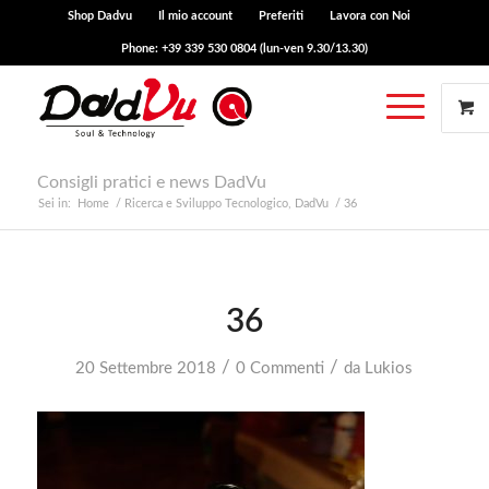
Shop Dadvu
Il mio account
Preferiti
Lavora con Noi
Phone: +39 339 530 0804 (lun-ven 9.30/13.30)
Consigli pratici e news DadVu
Sei in:
Home
/
Ricerca e Sviluppo Tecnologico, DadVu
/
36
36
/
/
20 Settembre 2018
0 Commenti
da
Lukios