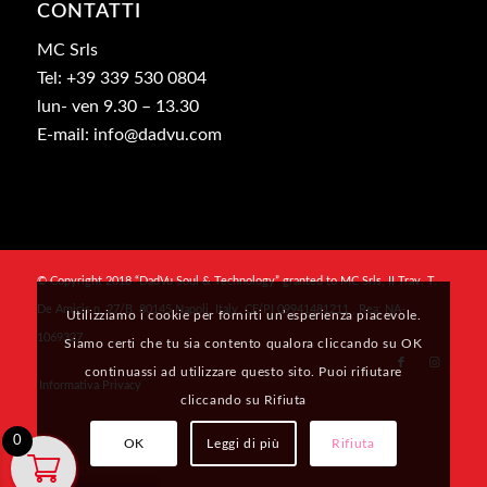
CONTATTI
MC Srls
Tel: +39 339 530 0804
lun- ven 9.30 – 13.30
E-mail: info@dadvu.com
© Copyright 2018 “DadVu Soul & Technology” granted to MC Srls, II Trav. T.
De Amicis n. 27/B, 80145 Napoli, Italy, CF/PI 09941481211 , Rea: NA-
Utilizziamo i cookie per fornirti un’esperienza piacevole.
1069327
Siamo certi che tu sia contento qualora cliccando su OK
continuassi ad utilizzare questo sito. Puoi rifiutare
Informativa Privacy
cliccando su Rifiuta
0
OK
Leggi di più
Rifiuta