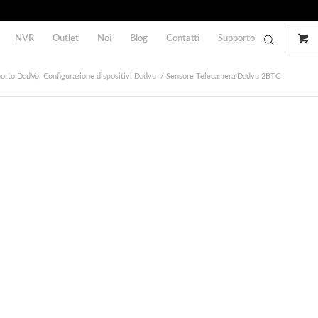
NVR
Outlet
Noi
Blog
Contatti
Supporto
orto DadVu, Configurazione dispositivi Dadvu
/
Sensore Telecamera Dadvu 2BTC