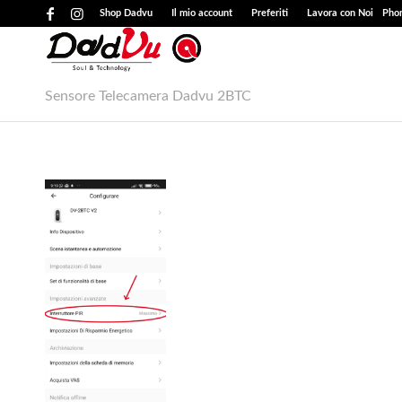
Shop Dadvu
Il mio account
Preferiti
Lavora con Noi
Phon
Sensore Telecamera Dadvu 2BTC