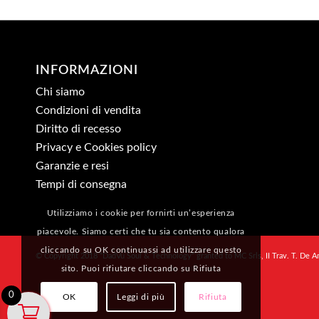
INFORMAZIONI
Chi siamo
Condizioni di vendita
Diritto di recesso
Privacy e Cookies policy
Garanzie e resi
Tempi di consegna
Utilizziamo i cookie per fornirti un’esperienza
piacevole. Siamo certi che tu sia contento qualora
cliccando su OK continuassi ad utilizzare questo
© Copyright 2018 “DadVu Soul & Technology” granted to MC Srls, II Trav. T. De A
sito. Puoi rifiutare cliccando su Rifiuta
0
OK
Leggi di più
Rifiuta