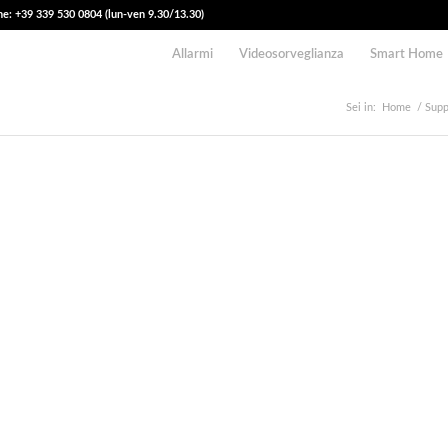
e: +39 339 530 0804 (lun-ven 9.30/13.30)
Allarmi
Videosorveglianza
Smart Home
Sei in:
Home
/
Supp