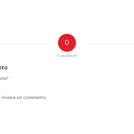
0
COMMENTI
nto
ione?
!
 inviare un commento.