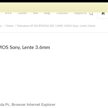
NVR
Outlet
Noi
Blog
Contatti
Supporto
o -
/
Dome
/
Telecamera IP DV-IPD3532-2SF, 2.0MP, CMOS Sony, Lente 3.6mm
MOS Sony, Lente 3.6mm
 da Pc, Browser Internet Explorer