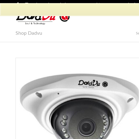
Shop Dadvu
Il mio account
Preferiti
Lavora con Noi
Phon
Shop Dadvu
Se