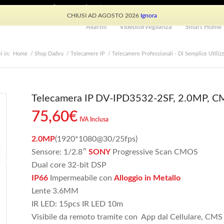
e: +39 339 530 0804 (lun-ven 9.30/13.30)
CHIUSI AD AGOSTO 2026
Ignora
Allarmi
Videosorveglianza
Smart Home
i in:
Home
/
Shop Dadvu
/
Telecamere IP
/
Telecamere Professionali - Di Semplice Utilizz
Telecamera IP DV-IPD3532-2SF, 2.0MP, C
75,60
€
IVA Inclusa
2.0MP
(1920*1080@30/25fps)
Sensore: 1/2.8″
SONY
Progressive Scan CMOS
Dual core 32-bit DSP
IP66
Impermeabile con
Alloggio in Metallo
Lente 3.6MM
IR LED: 15pcs IR LED 10m
Visibile da remoto tramite con App dal Cellulare, CMS