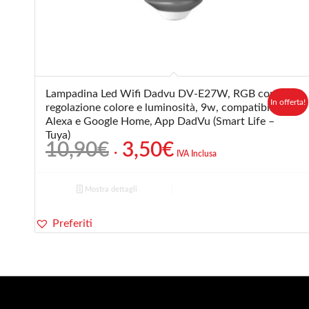
Lampadina Led Wifi Dadvu DV-E27W, RGB con
In offerta!
regolazione colore e luminosità, 9w, compatibile
Alexa e Google Home, App DadVu (Smart Life –
Tuya)
Il
Il
10,90
€
3,50
€
IVA Inclusa
prezzo
prezzo
originale
attuale
Mostra dettagli
era:
è:
10,90€.
3,50€.
Preferiti