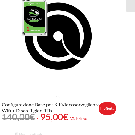
Configurazione Base per Kit Videosorveglianza
In offerta!
Wifi + Disco Rigido 1Tb
Il
Il
140,00
€
95,00
€
IVA Inclusa
prezzo
prezzo
originale
attuale
Mostra dettagli