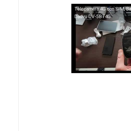
Telecamera 4G con SIM, Bat
Dadvu DV-5BT4G