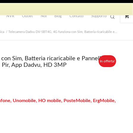
NVR
Outlet
Noi
Blog
Contatti
Supporto
ica
/
Telecamera Dadvu DV-5BT4G, 4G funziona con Sim, Batteria ricaricabile e...
n Sim, Batteria ricaricabile e Pannello
In offerta!
re Pir, App Dadvu, HD 3MP
fone, Unomobile, HO mobile, PosteMobile, ErgMobile,