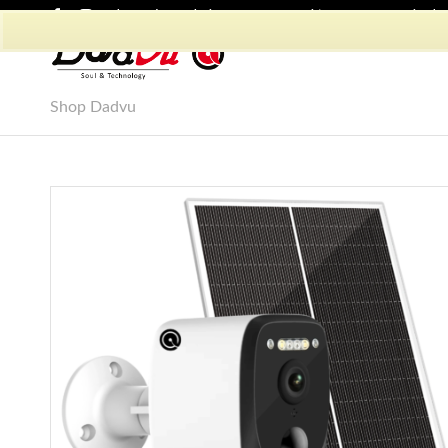
Shop Dadvu
Il mio account
Preferiti
Lavora con Noi
Phon
Shop Dadvu