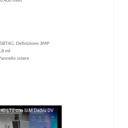
 10.400 mAh
-5BT4G. Definizione 3MP
,8 mt
 Pannello solare
a 4G LTE con SIM Dadvu DV