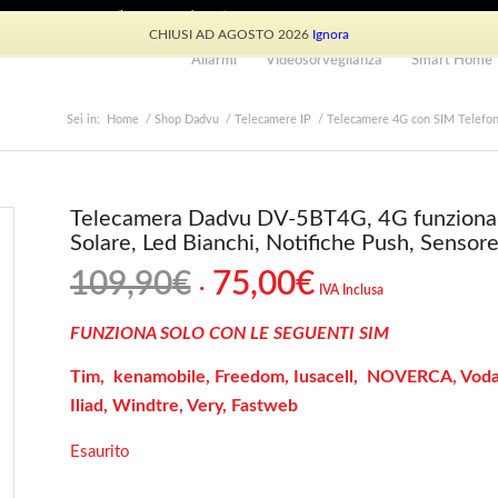
e: +39 339 530 0804 (lun-ven 9.30/13.30)
CHIUSI AD AGOSTO 2026
Ignora
Allarmi
Videosorveglianza
Smart Home
Sei in:
Home
/
Shop Dadvu
/
Telecamere IP
/
Telecamere 4G con SIM Telefon
Telecamera Dadvu DV-5BT4G, 4G funziona co
Solare, Led Bianchi, Notifiche Push, Senso
Il
Il
109,90
€
75,00
€
IVA Inclusa
prezzo
prezzo
originale
attuale
FUNZIONA SOLO CON LE SEGUENTI SIM
era:
è:
Tim, kenamobile, Freedom, Iusacell, NOVERCA, Voda
109,90€.
75,00€.
Iliad, Windtre, Very, Fastweb
Esaurito