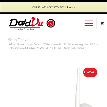
Shop Dadvu
Il mio account
Preferiti
Lavora con Noi
CHIUSI AD AGOSTO 2026
Ignora
Phone: +39 339 530 0804 (lun-ven 9.30/13.30)
Shop Dadvu
Sei in:
Home
/
Shop Dadvu
/
Telecamere IP
/
Kit Videosorveglianza WiFi
/
Telecamera wifi Dadvu DV-WS3MP2, HD 3MP, Audio Bidirezionale
In offerta!