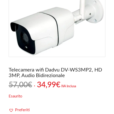
Telecamera wifi Dadvu DV-WS3MP2, HD
3MP, Audio Bidirezionale
Il
Il
57,00
€
34,99
€
IVA Inclusa
prezzo
prezzo
originale
attuale
Esaurito
era:
è:
57,00€.
34,99€.
Preferiti