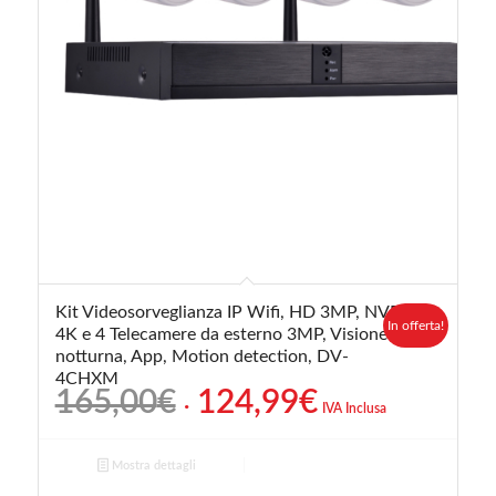
Kit Videosorveglianza IP Wifi, HD 3MP, NVR
In offerta!
4K e 4 Telecamere da esterno 3MP, Visione
notturna, App, Motion detection, DV-
4CHXM
Il
Il
165,00
€
124,99
€
IVA Inclusa
prezzo
prezzo
originale
attuale
Mostra dettagli
era:
è: