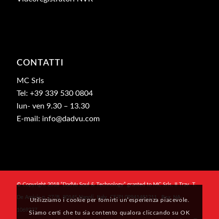
CONTATTI
MC Srls
Tel: +39 339 530 0804
lun- ven 9.30 – 13.30
E-mail: info@dadvu.com
© Copyright 2018 “DadVu Soul & Technology” granted to MC Srls, II Trav. T.
De Amicis n. 27/B, 80145 Napoli, Italy, CF/PI 09941481211 , Rea: NA-
Utilizziamo i cookie per fornirti un’esperienza piacevole.
1069327
Siamo certi che tu sia contento qualora cliccando su OK