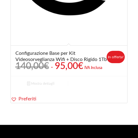
Configurazione Base per Kit
In offerta!
Videosorveglianza Wifi + Disco Rigido 1Tb
Il
Il
140,00
€
95,00
€
IVA Inclusa
prezzo
prezzo
originale
attuale
Mostra dettagli
era:
è:
140,00€.
95,00€.
Preferiti