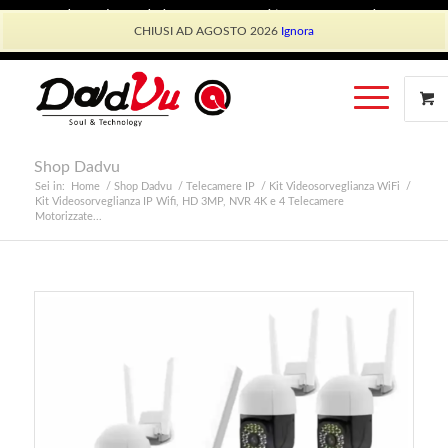
Shop Dadvu
Il mio account
Preferiti
Lavora con Noi
CHIUSI AD AGOSTO 2026
Ignora
Phone: +39 339 530 0804 (lun-ven 9.30/13.30)
Shop Dadvu
Sei in:
Home
/
Shop Dadvu
/
Telecamere IP
/
Kit Videosorveglianza WiFi
/
Kit Videosorveglianza IP Wifi, HD 3MP, NVR 4K e 4 Telecamere
Motorizzate...