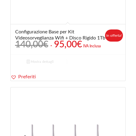
Configurazione Base per Kit
In offerta!
Videosorveglianza Wifi + Disco Rigido 1Tb
Il
Il
140,00
€
95,00
€
IVA Inclusa
prezzo
prezzo
originale
attuale
Mostra dettagli
era:
è:
140,00€.
95,00€.
Preferiti