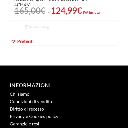
4CHXM
Il
Il
165,00
€
124,99
€
IVA Inclusa
prezzo
prezzo
originale
attuale
Mostra dettagli
era:
è:
165,00€.
124,99€.
Preferiti
INFORMAZIONI
Chi siamo
Condizioni di vendita
Diritto di recesso
Privacy e Cookies policy
Garanzie e resi